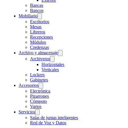
Exterior
Bancas
Bancos
Mobiliario
Escritorios
Mesas
Libreros
Recepciones
Módulos
Credenzas
Archivo y almacenaje
Archiveros
Horizontales
Verticales
Lockers
Gabinetes
Accesorios
Electrónica
Pizarrones
Cómputo
Varios
Servicios
Salas de juntas inteligentes
Red de Voz y Datos