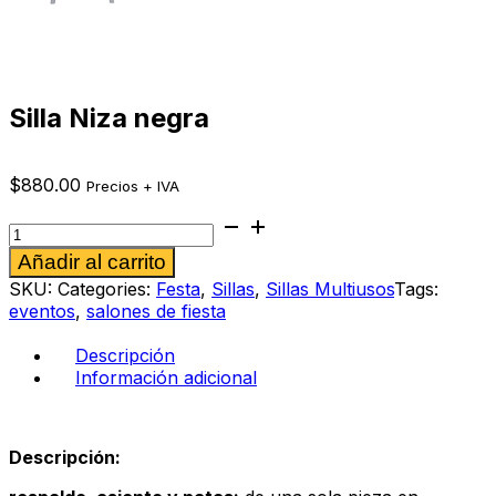
Silla Niza negra
$
880.00
Precios + IVA
Silla
Niza
Alternative:
Añadir al carrito
negra
cantidad
SKU:
Categories:
Festa
,
Sillas
,
Sillas Multiusos
Tags:
eventos
,
salones de fiesta
Descripción
Información adicional
Descripción: