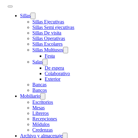
Sillas
Sillas Ejecutivas
Sillas Semi ejecutivas
Sillas De visita
Sillas Operativas
Sillas Escolares
Sillas Multiusos
Festa
Salas
De espera
Colaborativo
Exterior
Bancas
Bancos
Mobiliario
Escritorios
Mesas
Libreros
Recepciones
Módulos
Credenzas
Archivo y almacenaje