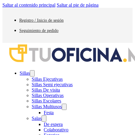
Saltar al contenido principal
Saltar al pie de página
Registro / Inicio de sesión
Seguimiento de pedido
Sillas
Sillas Ejecutivas
Sillas Semi ejecutivas
Sillas De visita
Sillas Operativas
Sillas Escolares
Sillas Multiusos
Festa
Salas
De espera
Colaborativo