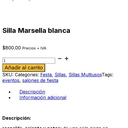
Silla Marsella blanca
$
800.00
Precios + IVA
Silla
Marsella
Alternative:
Añadir al carrito
blanca
cantidad
SKU:
Categories:
Festa
,
Sillas
,
Sillas Multiusos
Tags:
eventos
,
salones de fiesta
Descripción
Información adicional
Descripción: