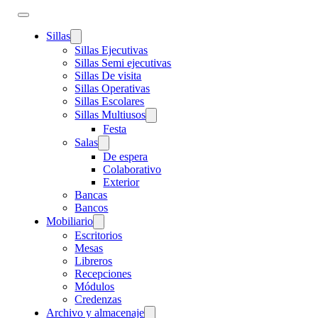
Sillas
Sillas Ejecutivas
Sillas Semi ejecutivas
Sillas De visita
Sillas Operativas
Sillas Escolares
Sillas Multiusos
Festa
Salas
De espera
Colaborativo
Exterior
Bancas
Bancos
Mobiliario
Escritorios
Mesas
Libreros
Recepciones
Módulos
Credenzas
Archivo y almacenaje