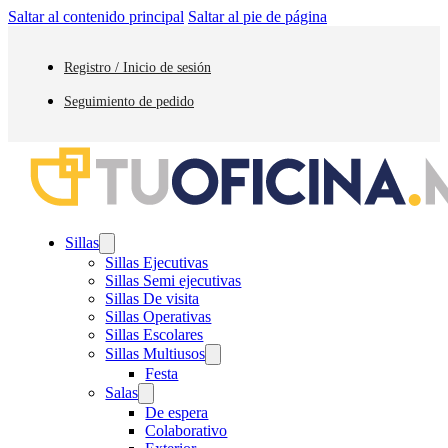
Saltar al contenido principal
Saltar al pie de página
Registro / Inicio de sesión
Seguimiento de pedido
Sillas
Sillas Ejecutivas
Sillas Semi ejecutivas
Sillas De visita
Sillas Operativas
Sillas Escolares
Sillas Multiusos
Festa
Salas
De espera
Colaborativo