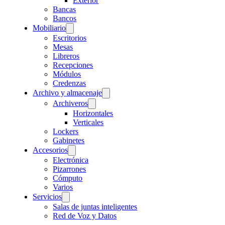
Exterior
Bancas
Bancos
Mobiliario
Escritorios
Mesas
Libreros
Recepciones
Módulos
Credenzas
Archivo y almacenaje
Archiveros
Horizontales
Verticales
Lockers
Gabinetes
Accesorios
Electrónica
Pizarrones
Cómputo
Varios
Servicios
Salas de juntas inteligentes
Red de Voz y Datos