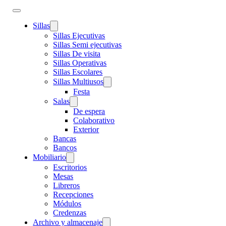
Sillas
Sillas Ejecutivas
Sillas Semi ejecutivas
Sillas De visita
Sillas Operativas
Sillas Escolares
Sillas Multiusos
Festa
Salas
De espera
Colaborativo
Exterior
Bancas
Bancos
Mobiliario
Escritorios
Mesas
Libreros
Recepciones
Módulos
Credenzas
Archivo y almacenaje