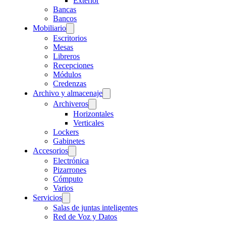
Exterior
Bancas
Bancos
Mobiliario
Escritorios
Mesas
Libreros
Recepciones
Módulos
Credenzas
Archivo y almacenaje
Archiveros
Horizontales
Verticales
Lockers
Gabinetes
Accesorios
Electrónica
Pizarrones
Cómputo
Varios
Servicios
Salas de juntas inteligentes
Red de Voz y Datos