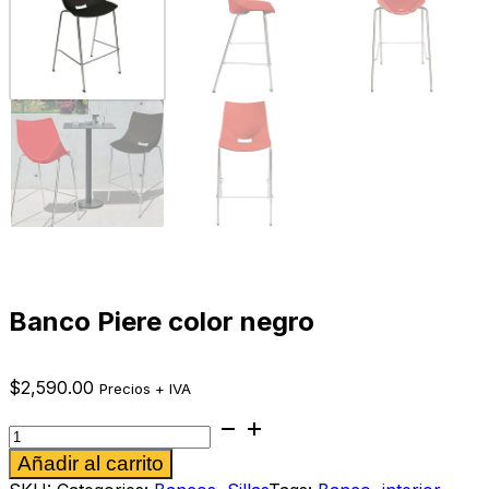
Banco Piere color negro
$
2,590.00
Precios + IVA
Banco
Piere
Alternative:
Añadir al carrito
color
negro