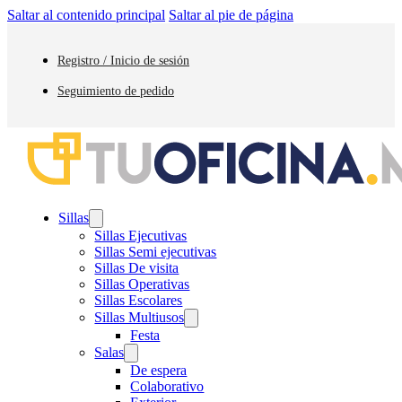
Saltar al contenido principal
Saltar al pie de página
Registro / Inicio de sesión
Seguimiento de pedido
Sillas
Sillas Ejecutivas
Sillas Semi ejecutivas
Sillas De visita
Sillas Operativas
Sillas Escolares
Sillas Multiusos
Festa
Salas
De espera
Colaborativo