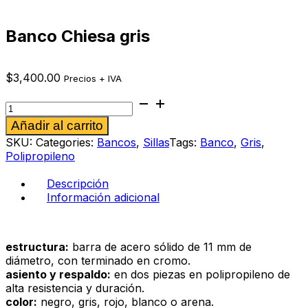
Banco Chiesa gris
$
3,400.00
Precios + IVA
Banco
Chiesa
Alternative:
Añadir al carrito
gris
cantidad
SKU:
Categories:
Bancos
,
Sillas
Tags:
Banco
,
Gris
,
Polipropileno
Descripción
Información adicional
estructura:
barra de acero sólido de 11 mm de
diámetro, con terminado en cromo.
asiento y respaldo:
en dos piezas en polipropileno de
alta resistencia y duración.
color:
negro, gris, rojo, blanco o arena.