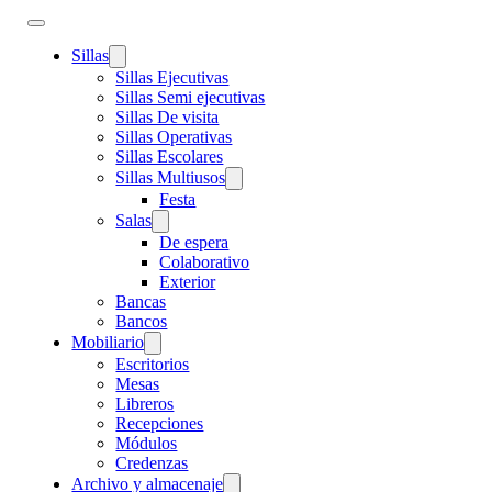
Sillas
Sillas Ejecutivas
Sillas Semi ejecutivas
Sillas De visita
Sillas Operativas
Sillas Escolares
Sillas Multiusos
Festa
Salas
De espera
Colaborativo
Exterior
Bancas
Bancos
Mobiliario
Escritorios
Mesas
Libreros
Recepciones
Módulos
Credenzas
Archivo y almacenaje