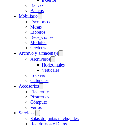
Exterior
Bancas
Bancos
Mobiliario
Escritorios
Mesas
Libreros
Recepciones
Módulos
Credenzas
Archivo y almacenaje
Archiveros
Horizontales
Verticales
Lockers
Gabinetes
Accesorios
Electrónica
Pizarrones
Cómputo
Varios
Servicios
Salas de juntas inteligentes
Red de Voz y Datos