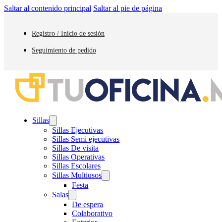
Saltar al contenido principal
Saltar al pie de página
Registro / Inicio de sesión
Seguimiento de pedido
Sillas
Sillas Ejecutivas
Sillas Semi ejecutivas
Sillas De visita
Sillas Operativas
Sillas Escolares
Sillas Multiusos
Festa
Salas
De espera
Colaborativo