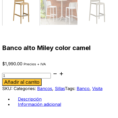
Banco alto Miley color camel
$
1,990.00
Precios + IVA
Banco
alto
Alternative:
Añadir al carrito
Miley
color
SKU:
Categories:
Bancos
,
Sillas
Tags:
Banco
,
Visita
camel
cantidad
Descripción
Información adicional