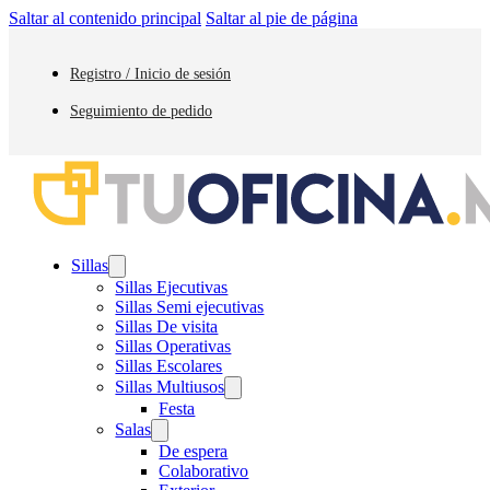
Saltar al contenido principal
Saltar al pie de página
Registro / Inicio de sesión
Seguimiento de pedido
Sillas
Sillas Ejecutivas
Sillas Semi ejecutivas
Sillas De visita
Sillas Operativas
Sillas Escolares
Sillas Multiusos
Festa
Salas
De espera
Colaborativo