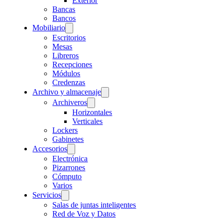
Exterior
Bancas
Bancos
Mobiliario
Escritorios
Mesas
Libreros
Recepciones
Módulos
Credenzas
Archivo y almacenaje
Archiveros
Horizontales
Verticales
Lockers
Gabinetes
Accesorios
Electrónica
Pizarrones
Cómputo
Varios
Servicios
Salas de juntas inteligentes
Red de Voz y Datos