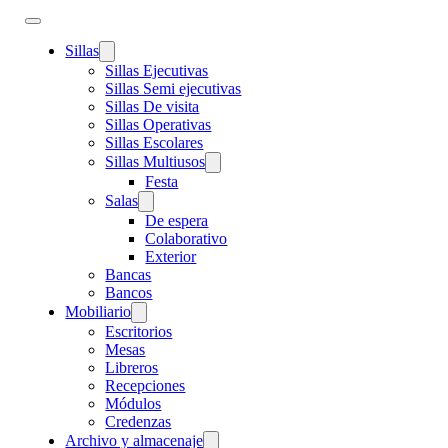
Sillas
Sillas Ejecutivas
Sillas Semi ejecutivas
Sillas De visita
Sillas Operativas
Sillas Escolares
Sillas Multiusos
Festa
Salas
De espera
Colaborativo
Exterior
Bancas
Bancos
Mobiliario
Escritorios
Mesas
Libreros
Recepciones
Módulos
Credenzas
Archivo y almacenaje