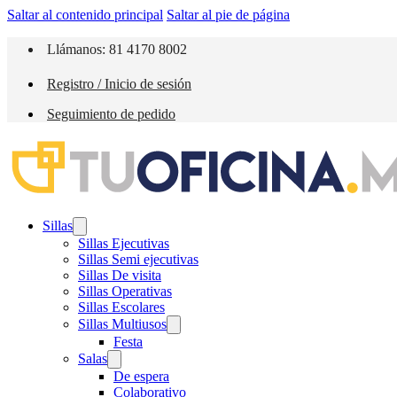
Saltar al contenido principal
Saltar al pie de página
Llámanos: 81 4170 8002
Registro / Inicio de sesión
Seguimiento de pedido
Sillas
Sillas Ejecutivas
Sillas Semi ejecutivas
Sillas De visita
Sillas Operativas
Sillas Escolares
Sillas Multiusos
Festa
Salas
De espera
Colaborativo