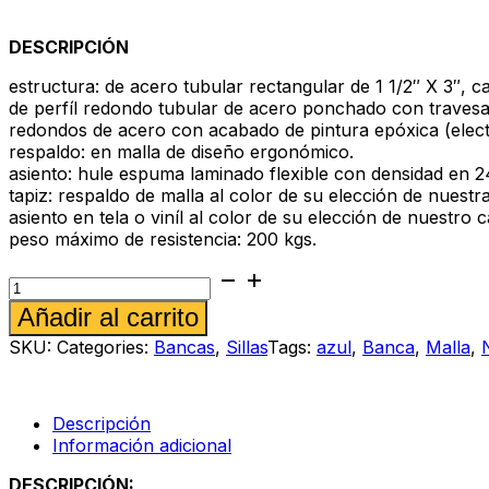
DESCRIPCIÓN
estructura: de acero tubular rectangular de 1 1/2″ X 3″, ca
de perfíl redondo tubular de acero ponchado con traves
redondos de acero con acabado de pintura epóxica (elect
respaldo: en malla de diseño ergonómico.
asiento: hule espuma laminado flexible con densidad en 24
tapiz: respaldo de malla al color de su elección de nuest
asiento en tela o viníl al color de su elección de nuestro c
peso máximo de resistencia: 200 kgs.
Banca
Ricordo
Alternative:
Añadir al carrito
m
2p
SKU:
Categories:
Bancas
,
Sillas
Tags:
azul
,
Banca
,
Malla
,
plata-
azul
cantidad
Descripción
Información adicional
DESCRIPCIÓN: