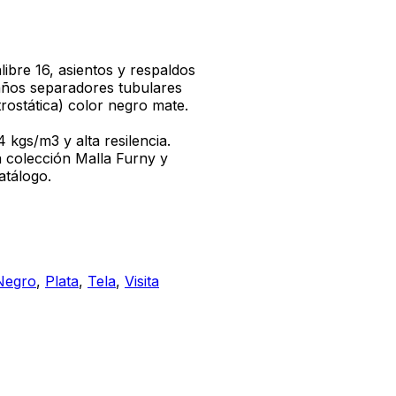
libre 16, asientos y respaldos
años separadores tubulares
rostática) color negro mate.
 kgs/m3 y alta resilencia.
ra colección Malla Furny y
atálogo.
Negro
,
Plata
,
Tela
,
Visita