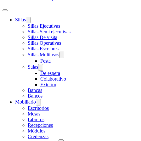
Sillas
Sillas Ejecutivas
Sillas Semi ejecutivas
Sillas De visita
Sillas Operativas
Sillas Escolares
Sillas Multiusos
Festa
Salas
De espera
Colaborativo
Exterior
Bancas
Bancos
Mobiliario
Escritorios
Mesas
Libreros
Recepciones
Módulos
Credenzas