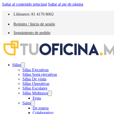
Saltar al contenido principal
Saltar al pie de página
Llámanos: 81 4170 8002
Registro / Inicio de sesión
Seguimiento de pedido
Sillas
Sillas Ejecutivas
Sillas Semi ejecutivas
Sillas De visita
Sillas Operativas
Sillas Escolares
Sillas Multiusos
Festa
Salas
De espera
Colaborativo