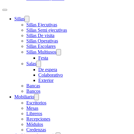
Sillas
Sillas Ejecutivas
Sillas Semi ejecutivas
Sillas De visita
Sillas Operativas
Sillas Escolares
Sillas Multiusos
Festa
Salas
De espera
Colaborativo
Exterior
Bancas
Bancos
Mobiliario
Escritorios
Mesas
Libreros
Recepciones
Módulos
Credenzas