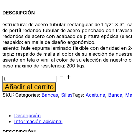
DESCRIPCIÓN
estructura: de acero tubular rectangular de 1 1/2″ X 3″, ca
de perfíl redondo tubular de acero ponchado con traves
redondos de acero con acabado de pintura epóxica (elect
respaldo: en malla de diseño ergonómico.
asiento: hule espuma laminado flexible con densidad en 24
tapiz: respaldo de malla al color de su elección de nuest
asiento en tela o viníl al color de su elección de nuestro c
peso máximo de resistencia: 200 kgs.
Banca
Ricordo
Alternative:
Añadir al carrito
m
2p
SKU:
Categories:
Bancas
,
Sillas
Tags:
Aceituna
,
Banca
,
Ma
aceituna
cantidad
Descripción
Información adicional