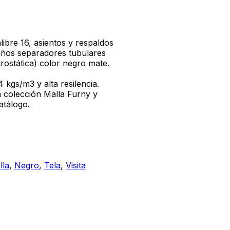
libre 16, asientos y respaldos
años separadores tubulares
rostática) color negro mate.
 kgs/m3 y alta resilencia.
ra colección Malla Furny y
atálogo.
lla
,
Negro
,
Tela
,
Visita