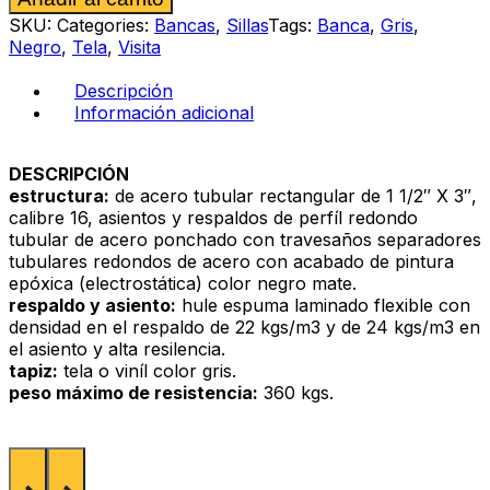
gris
SKU:
Categories:
Bancas
,
Sillas
Tags:
Banca
,
Gris
,
cantidad
Negro
,
Tela
,
Visita
Descripción
Información adicional
DESCRIPCIÓN
estructura:
de acero tubular rectangular de 1 1/2″ X 3″,
calibre 16, asientos y respaldos de perfíl redondo
tubular de acero ponchado con travesaños separadores
tubulares redondos de acero con acabado de pintura
epóxica (electrostática) color negro mate.
respaldo y asiento:
hule espuma laminado flexible con
densidad en el respaldo de 22 kgs/m3 y de 24 kgs/m3 en
el asiento y alta resilencia.
tapiz:
tela o viníl color gris.
peso máximo de resistencia:
360 kgs.