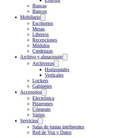
Exterior
Bancas
Bancos
Mobiliario
Escritorios
Mesas
Libreros
Recepciones
Módulos
Credenzas
Archivo y almacenaje
Archiveros
Horizontales
Verticales
Lockers
Gabinetes
Accesorios
Electrónica
Pizarrones
Cómputo
Varios
Servicios
Salas de juntas inteligentes
Red de Voz y Datos