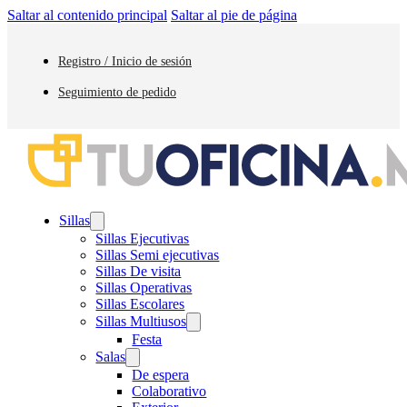
Saltar al contenido principal
Saltar al pie de página
Registro / Inicio de sesión
Seguimiento de pedido
Sillas
Sillas Ejecutivas
Sillas Semi ejecutivas
Sillas De visita
Sillas Operativas
Sillas Escolares
Sillas Multiusos
Festa
Salas
De espera
Colaborativo