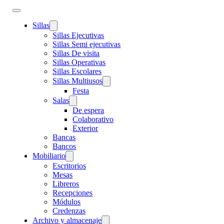
Sillas
Sillas Ejecutivas
Sillas Semi ejecutivas
Sillas De visita
Sillas Operativas
Sillas Escolares
Sillas Multiusos
Festa
Salas
De espera
Colaborativo
Exterior
Bancas
Bancos
Mobiliario
Escritorios
Mesas
Libreros
Recepciones
Módulos
Credenzas
Archivo y almacenaje