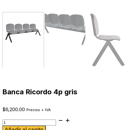
Banca Ricordo 4p gris
$
6,200.00
Precios + IVA
Banca
Ricordo
Alternative:
Añadir al carrito
4p