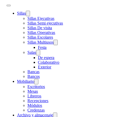
Sillas
Sillas Ejecutivas
Sillas Semi ejecutivas
Sillas De visita
Sillas Operativas
Sillas Escolares
Sillas Multiusos
Festa
Salas
De espera
Colaborativo
Exterior
Bancas
Bancos
Mobiliario
Escritorios
Mesas
Libreros
Recepciones
Módulos
Credenzas
Archivo y almacenaje