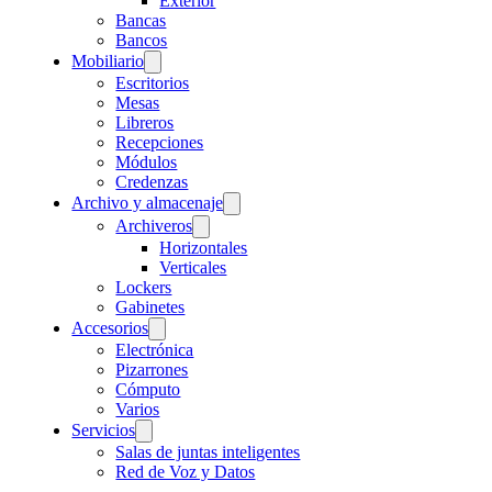
Exterior
Bancas
Bancos
Mobiliario
Escritorios
Mesas
Libreros
Recepciones
Módulos
Credenzas
Archivo y almacenaje
Archiveros
Horizontales
Verticales
Lockers
Gabinetes
Accesorios
Electrónica
Pizarrones
Cómputo
Varios
Servicios
Salas de juntas inteligentes
Red de Voz y Datos