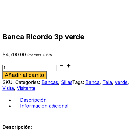
Banca Ricordo 3p verde
$
4,700.00
Precios + IVA
Banca
Ricordo
Alternative:
Añadir al carrito
3p
verde
SKU:
Categories:
Bancas
,
Sillas
Tags:
Banca
,
Tela
,
verde
,
cantidad
Visita
,
Visitante
Descripción
Información adicional
Descripción: