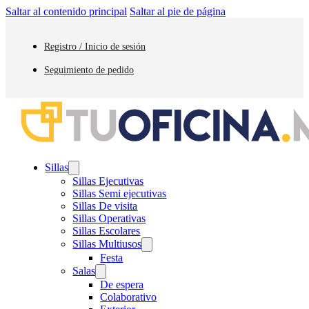
Saltar al contenido principal
Saltar al pie de página
Registro / Inicio de sesión
Seguimiento de pedido
Sillas
Sillas Ejecutivas
Sillas Semi ejecutivas
Sillas De visita
Sillas Operativas
Sillas Escolares
Sillas Multiusos
Festa
Salas
De espera
Colaborativo