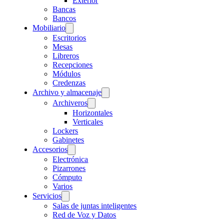
Exterior
Bancas
Bancos
Mobiliario
Escritorios
Mesas
Libreros
Recepciones
Módulos
Credenzas
Archivo y almacenaje
Archiveros
Horizontales
Verticales
Lockers
Gabinetes
Accesorios
Electrónica
Pizarrones
Cómputo
Varios
Servicios
Salas de juntas inteligentes
Red de Voz y Datos