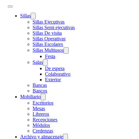
Sillas
Sillas Ejecutivas
Sillas Semi ejecutivas
Sillas De visita
Sillas Operativas
Sillas Escolares
Sillas Multiusos
Festa
Salas
De espera
Colaborativo
Exterior
Bancas
Bancos
Mobiliario
Escritorios
Mesas
Libreros
Recepciones
Módulos
Credenzas
Archivo y almacenaje