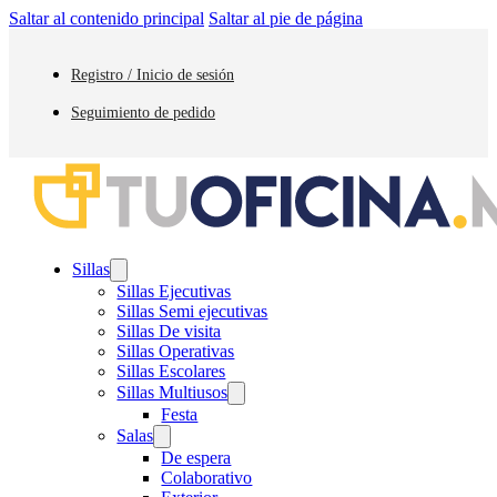
Saltar al contenido principal
Saltar al pie de página
Registro / Inicio de sesión
Seguimiento de pedido
Sillas
Sillas Ejecutivas
Sillas Semi ejecutivas
Sillas De visita
Sillas Operativas
Sillas Escolares
Sillas Multiusos
Festa
Salas
De espera
Colaborativo