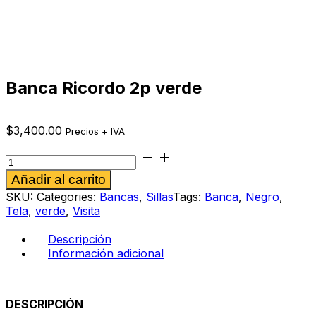
Banca Ricordo 2p verde
$
3,400.00
Precios + IVA
Banca
Ricordo
Alternative:
Añadir al carrito
2p
verde
SKU:
Categories:
Bancas
,
Sillas
Tags:
Banca
,
Negro
,
cantidad
Tela
,
verde
,
Visita
Descripción
Información adicional
DESCRIPCIÓN