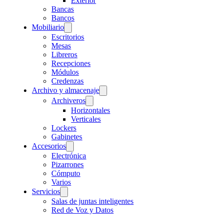
Exterior
Bancas
Bancos
Mobiliario
Escritorios
Mesas
Libreros
Recepciones
Módulos
Credenzas
Archivo y almacenaje
Archiveros
Horizontales
Verticales
Lockers
Gabinetes
Accesorios
Electrónica
Pizarrones
Cómputo
Varios
Servicios
Salas de juntas inteligentes
Red de Voz y Datos