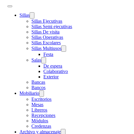
Sillas
Sillas Ejecutivas
Sillas Semi ejecutivas
Sillas De visita
Sillas Operativas
Sillas Escolares
Sillas Multiusos
Festa
Salas
De espera
Colaborativo
Exterior
Bancas
Bancos
Mobiliario
Escritorios
Mesas
Libreros
Recepciones
Módulos
Credenzas
Archivo y almacenaje