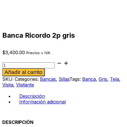
Banca Ricordo 2p gris
$
3,400.00
Precios + IVA
Banca
Ricordo
Alternative:
Añadir al carrito
2p
gris
SKU:
Categories:
Bancas
,
Sillas
Tags:
Banca
,
Gris
,
Tela
,
cantidad
Visita
,
Visitante
Descripción
Información adicional
DESCRIPCIÓN