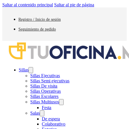
Saltar al contenido principal
Saltar al pie de página
Registro / Inicio de sesión
Seguimiento de pedido
Sillas
Sillas Ejecutivas
Sillas Semi ejecutivas
Sillas De visita
Sillas Operativas
Sillas Escolares
Sillas Multiusos
Festa
Salas
De espera
Colaborativo