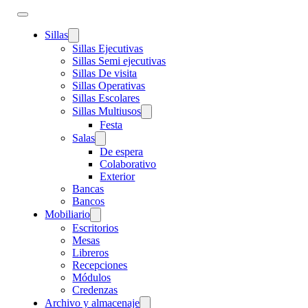
Sillas
Sillas Ejecutivas
Sillas Semi ejecutivas
Sillas De visita
Sillas Operativas
Sillas Escolares
Sillas Multiusos
Festa
Salas
De espera
Colaborativo
Exterior
Bancas
Bancos
Mobiliario
Escritorios
Mesas
Libreros
Recepciones
Módulos
Credenzas
Archivo y almacenaje