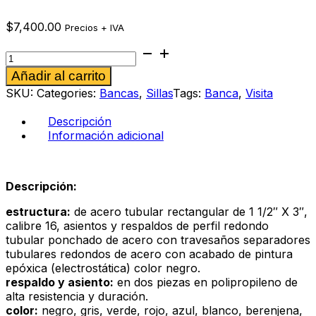
$
7,400.00
Precios + IVA
Banca
Diluito
Alternative:
Añadir al carrito
5p
verde
SKU:
Categories:
Bancas
,
Sillas
Tags:
Banca
,
Visita
cantidad
Descripción
Información adicional
Descripción:
estructura:
de acero tubular rectangular de 1 1/2″ X 3″,
calibre 16, asientos y respaldos de perfil redondo
tubular ponchado de acero con travesaños separadores
tubulares redondos de acero con acabado de pintura
epóxica (electrostática) color negro.
respaldo y asiento:
en dos piezas en polipropileno de
alta resistencia y duración.
color:
negro, gris, verde, rojo, azul, blanco, berenjena,