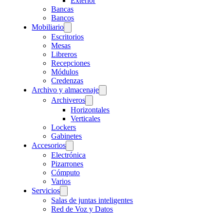
Exterior
Bancas
Bancos
Mobiliario
Escritorios
Mesas
Libreros
Recepciones
Módulos
Credenzas
Archivo y almacenaje
Archiveros
Horizontales
Verticales
Lockers
Gabinetes
Accesorios
Electrónica
Pizarrones
Cómputo
Varios
Servicios
Salas de juntas inteligentes
Red de Voz y Datos