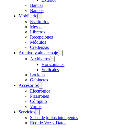
Exterior
Bancas
Bancos
Mobiliario
Escritorios
Mesas
Libreros
Recepciones
Módulos
Credenzas
Archivo y almacenaje
Archiveros
Horizontales
Verticales
Lockers
Gabinetes
Accesorios
Electrónica
Pizarrones
Cómputo
Varios
Servicios
Salas de juntas inteligentes
Red de Voz y Datos