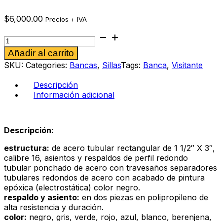
$
6,000.00
Precios + IVA
Banca
Diluito
Alternative:
Añadir al carrito
4p
arena
SKU:
Categories:
Bancas
,
Sillas
Tags:
Banca
,
Visitante
cantidad
Descripción
Información adicional
Descripción:
estructura:
de acero tubular rectangular de 1 1/2″ X 3″,
calibre 16, asientos y respaldos de perfil redondo
tubular ponchado de acero con travesaños separadores
tubulares redondos de acero con acabado de pintura
epóxica (electrostática) color negro.
respaldo y asiento:
en dos piezas en polipropileno de
alta resistencia y duración.
color:
negro, gris, verde, rojo, azul, blanco, berenjena,