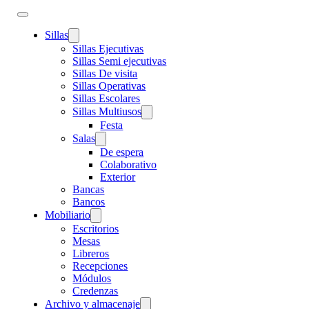
Sillas
Sillas Ejecutivas
Sillas Semi ejecutivas
Sillas De visita
Sillas Operativas
Sillas Escolares
Sillas Multiusos
Festa
Salas
De espera
Colaborativo
Exterior
Bancas
Bancos
Mobiliario
Escritorios
Mesas
Libreros
Recepciones
Módulos
Credenzas
Archivo y almacenaje