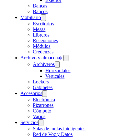
Exterior
Bancas
Bancos
Mobiliario
Escritorios
Mesas
Libreros
Recepciones
Módulos
Credenzas
Archivo y almacenaje
Archiveros
Horizontales
Verticales
Lockers
Gabinetes
Accesorios
Electrónica
Pizarrones
Cómputo
Varios
Servicios
Salas de juntas inteligentes
Red de Voz y Datos