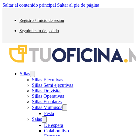
Saltar al contenido principal
Saltar al pie de página
Registro / Inicio de sesión
Seguimiento de pedido
Sillas
Sillas Ejecutivas
Sillas Semi ejecutivas
Sillas De visita
Sillas Operativas
Sillas Escolares
Sillas Multiusos
Festa
Salas
De espera
Colaborativo