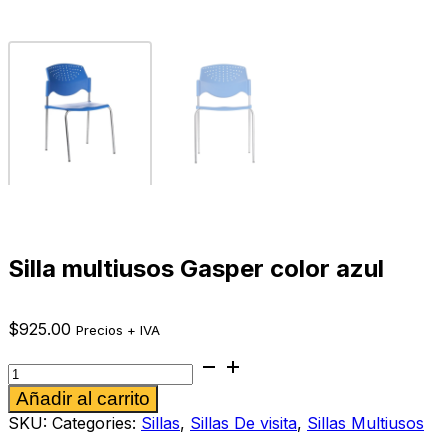
Silla multiusos Gasper color azul
$
925.00
Precios + IVA
Silla
multiusos
Alternative:
Añadir al carrito
Gasper
color
SKU:
Categories:
Sillas
,
Sillas De visita
,
Sillas Multiusos
azul