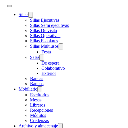
Sillas
Sillas Ejecutivas
Sillas Semi ejecutivas
Sillas De visita
Sillas Operativas
Sillas Escolares
Sillas Multiusos
Festa
Salas
De espera
Colaborativo
Exterior
Bancas
Bancos
Mobiliario
Escritorios
Mesas
Libreros
Recepciones
Módulos
Credenzas
Archivo y almacenaje