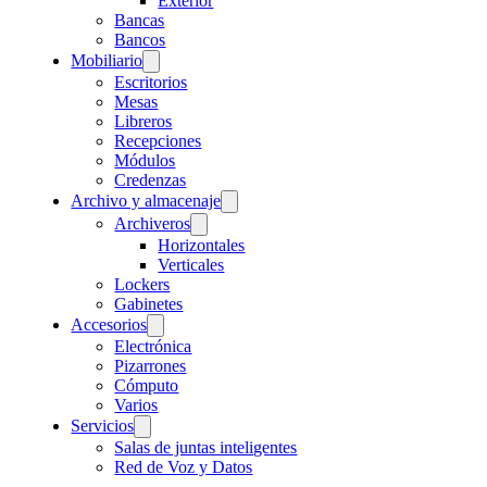
Exterior
Bancas
Bancos
Mobiliario
Escritorios
Mesas
Libreros
Recepciones
Módulos
Credenzas
Archivo y almacenaje
Archiveros
Horizontales
Verticales
Lockers
Gabinetes
Accesorios
Electrónica
Pizarrones
Cómputo
Varios
Servicios
Salas de juntas inteligentes
Red de Voz y Datos