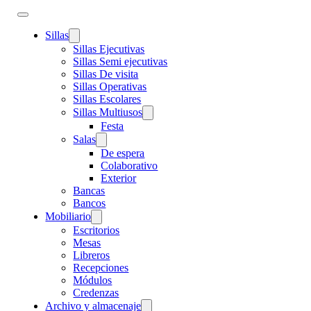
Sillas
Sillas Ejecutivas
Sillas Semi ejecutivas
Sillas De visita
Sillas Operativas
Sillas Escolares
Sillas Multiusos
Festa
Salas
De espera
Colaborativo
Exterior
Bancas
Bancos
Mobiliario
Escritorios
Mesas
Libreros
Recepciones
Módulos
Credenzas
Archivo y almacenaje