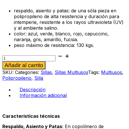
respaldo, asiento y patas: de una sóla pieza en
polipropileno de alta resistencia y duración para
intemperie, resistente a los rayos ultravioleta (UV)
y al ambiente salino.
color: azul, verde, blanco, rojo, capuccino,
naranja, gris, amarillo, fucsia.
peso máximo de resistencia: 130 kgs.
Silla
multiusos
Alternative:
Añadir al carrito
Favore
naranja
SKU:
Categories:
Sillas
,
Sillas Multiusos
Tags:
Multiusos
,
cantidad
Polipropileno
,
Silla
Descripción
Información adicional
Características técnicas
Respaldo, Asiento y Patas
: En copolímero de