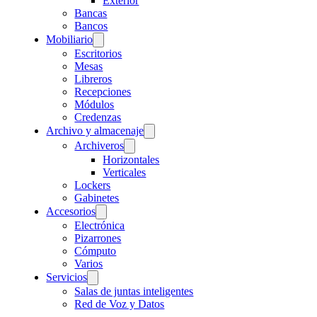
Exterior
Bancas
Bancos
Mobiliario
Escritorios
Mesas
Libreros
Recepciones
Módulos
Credenzas
Archivo y almacenaje
Archiveros
Horizontales
Verticales
Lockers
Gabinetes
Accesorios
Electrónica
Pizarrones
Cómputo
Varios
Servicios
Salas de juntas inteligentes
Red de Voz y Datos