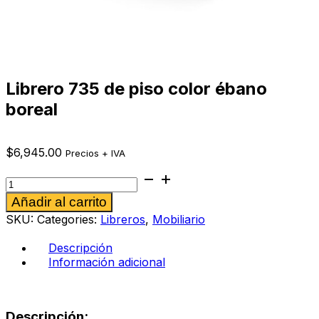
Librero 735 de piso color ébano
boreal
$
6,945.00
Precios + IVA
Librero
735
Alternative:
Añadir al carrito
de
piso
SKU:
Categories:
Libreros
,
Mobiliario
color
ébano
Descripción
boreal
Información adicional
cantidad
Descripción: