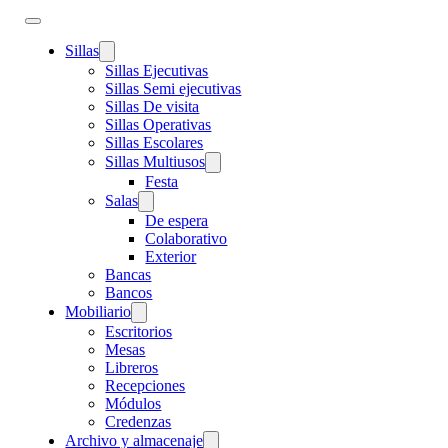
Sillas
Sillas Ejecutivas
Sillas Semi ejecutivas
Sillas De visita
Sillas Operativas
Sillas Escolares
Sillas Multiusos
Festa
Salas
De espera
Colaborativo
Exterior
Bancas
Bancos
Mobiliario
Escritorios
Mesas
Libreros
Recepciones
Módulos
Credenzas
Archivo y almacenaje