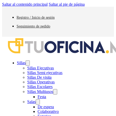
Saltar al contenido principal
Saltar al pie de página
Registro / Inicio de sesión
Seguimiento de pedido
Sillas
Sillas Ejecutivas
Sillas Semi ejecutivas
Sillas De visita
Sillas Operativas
Sillas Escolares
Sillas Multiusos
Festa
Salas
De espera
Colaborativo