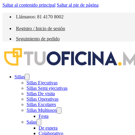
Saltar al contenido principal
Saltar al pie de página
Llámanos: 81 4170 8002
Registro / Inicio de sesión
Seguimiento de pedido
Sillas
Sillas Ejecutivas
Sillas Semi ejecutivas
Sillas De visita
Sillas Operativas
Sillas Escolares
Sillas Multiusos
Festa
Salas
De espera
Colaborativo