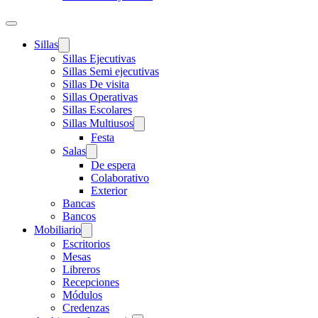
Sillas
Sillas Ejecutivas
Sillas Semi ejecutivas
Sillas De visita
Sillas Operativas
Sillas Escolares
Sillas Multiusos
Festa
Salas
De espera
Colaborativo
Exterior
Bancas
Bancos
Mobiliario
Escritorios
Mesas
Libreros
Recepciones
Módulos
Credenzas