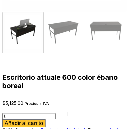
Escritorio attuale 600 color ébano
boreal
$
5,125.00
Precios + IVA
Escritorio
attuale
Alternative:
Añadir al carrito
600
color