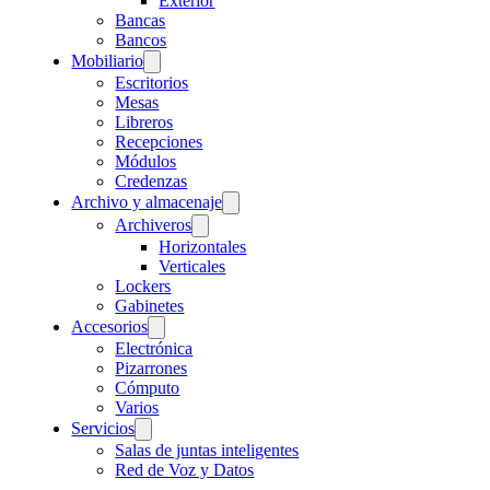
Exterior
Bancas
Bancos
Mobiliario
Escritorios
Mesas
Libreros
Recepciones
Módulos
Credenzas
Archivo y almacenaje
Archiveros
Horizontales
Verticales
Lockers
Gabinetes
Accesorios
Electrónica
Pizarrones
Cómputo
Varios
Servicios
Salas de juntas inteligentes
Red de Voz y Datos