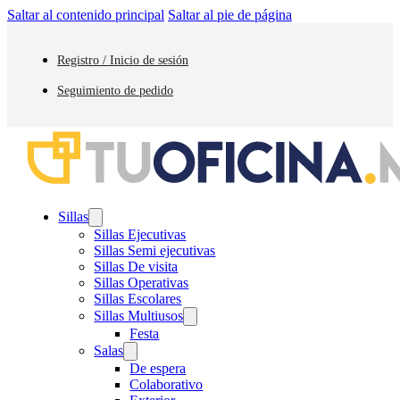
Saltar al contenido principal
Saltar al pie de página
Registro / Inicio de sesión
Seguimiento de pedido
Sillas
Sillas Ejecutivas
Sillas Semi ejecutivas
Sillas De visita
Sillas Operativas
Sillas Escolares
Sillas Multiusos
Festa
Salas
De espera
Colaborativo