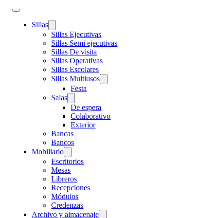
Sillas
Sillas Ejecutivas
Sillas Semi ejecutivas
Sillas De visita
Sillas Operativas
Sillas Escolares
Sillas Multiusos
Festa
Salas
De espera
Colaborativo
Exterior
Bancas
Bancos
Mobiliario
Escritorios
Mesas
Libreros
Recepciones
Módulos
Credenzas
Archivo y almacenaje