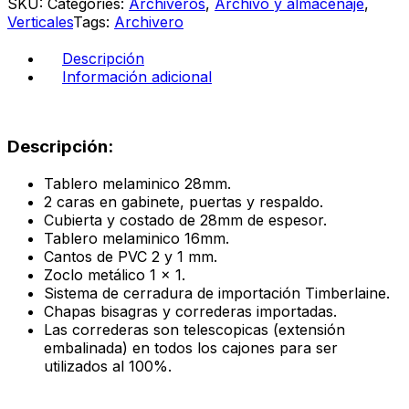
SKU:
Categories:
Archiveros
,
Archivo y almacenaje
,
2
Verticales
Tags:
Archivero
gavetas
color
Descripción
ceniza
Información adicional
cantidad
Descripción:
Tablero melaminico 28mm.
2 caras en gabinete, puertas y respaldo.
Cubierta y costado de 28mm de espesor.
Tablero melaminico 16mm.
Cantos de PVC 2 y 1 mm.
Zoclo metálico 1 x 1.
Sistema de cerradura de importación Timberlaine.
Chapas bisagras y correderas importadas.
Las correderas son telescopicas (extensión
embalinada) en todos los cajones para ser
utilizados al 100%.