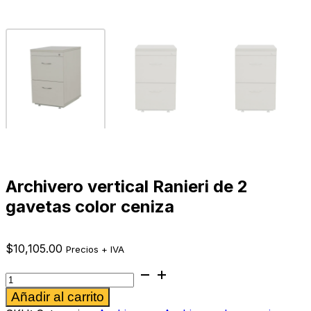
Archivero vertical Ranieri de 2
gavetas color ceniza
$
10,105.00
Precios + IVA
Archivero
vertical
Alternative:
Añadir al carrito
Ranieri
de