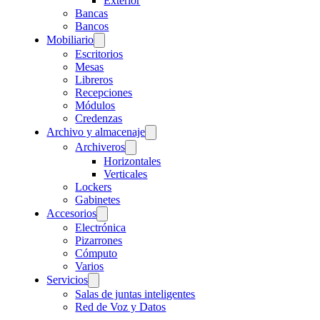
Exterior
Bancas
Bancos
Mobiliario
Escritorios
Mesas
Libreros
Recepciones
Módulos
Credenzas
Archivo y almacenaje
Archiveros
Horizontales
Verticales
Lockers
Gabinetes
Accesorios
Electrónica
Pizarrones
Cómputo
Varios
Servicios
Salas de juntas inteligentes
Red de Voz y Datos