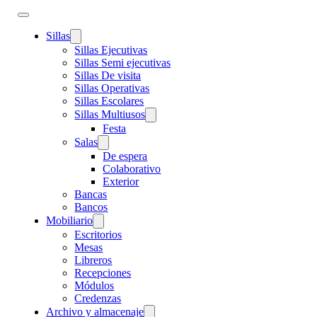
Sillas
Sillas Ejecutivas
Sillas Semi ejecutivas
Sillas De visita
Sillas Operativas
Sillas Escolares
Sillas Multiusos
Festa
Salas
De espera
Colaborativo
Exterior
Bancas
Bancos
Mobiliario
Escritorios
Mesas
Libreros
Recepciones
Módulos
Credenzas
Archivo y almacenaje