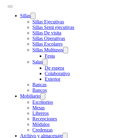
Sillas
Sillas Ejecutivas
Sillas Semi ejecutivas
Sillas De visita
Sillas Operativas
Sillas Escolares
Sillas Multiusos
Festa
Salas
De espera
Colaborativo
Exterior
Bancas
Bancos
Mobiliario
Escritorios
Mesas
Libreros
Recepciones
Módulos
Credenzas
Archivo y almacenaje