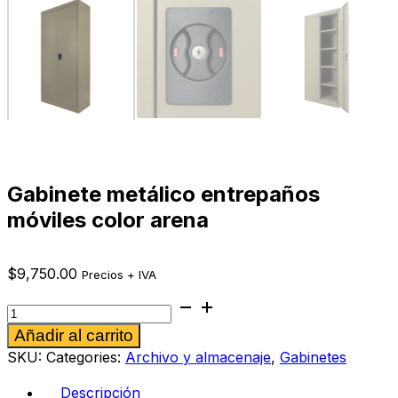
Gabinete metálico entrepaños
móviles color arena
$
9,750.00
Precios + IVA
Gabinete
metálico
Alternative:
Añadir al carrito
entrepaños
móviles
SKU:
Categories:
Archivo y almacenaje
,
Gabinetes
color
arena
Descripción