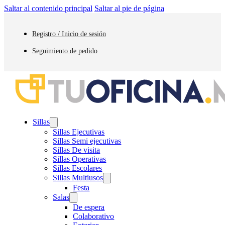
Saltar al contenido principal
Saltar al pie de página
Registro / Inicio de sesión
Seguimiento de pedido
Sillas
Sillas Ejecutivas
Sillas Semi ejecutivas
Sillas De visita
Sillas Operativas
Sillas Escolares
Sillas Multiusos
Festa
Salas
De espera
Colaborativo