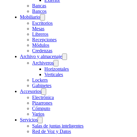
Exterior
Bancas
Bancos
Mobiliario
Escritorios
Mesas
Libreros
Recepciones
Módulos
Credenzas
Archivo y almacenaje
Archiveros
Horizontales
Verticales
Lockers
Gabinetes
Accesorios
Electrónica
Pizarrones
Cómputo
Varios
Servicios
Salas de juntas inteligentes
Red de Voz y Datos