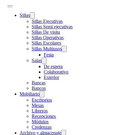
Sillas
Sillas Ejecutivas
Sillas Semi ejecutivas
Sillas De visita
Sillas Operativas
Sillas Escolares
Sillas Multiusos
Festa
Salas
De espera
Colaborativo
Exterior
Bancas
Bancos
Mobiliario
Escritorios
Mesas
Libreros
Recepciones
Módulos
Credenzas
Archivo y almacenaje