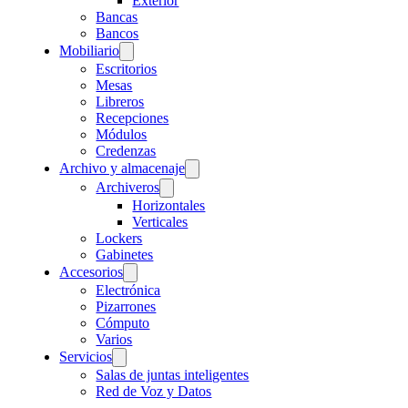
Exterior
Bancas
Bancos
Mobiliario
Escritorios
Mesas
Libreros
Recepciones
Módulos
Credenzas
Archivo y almacenaje
Archiveros
Horizontales
Verticales
Lockers
Gabinetes
Accesorios
Electrónica
Pizarrones
Cómputo
Varios
Servicios
Salas de juntas inteligentes
Red de Voz y Datos