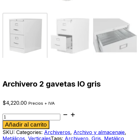
Archivero 2 gavetas IO gris
$
4,220.00
Precios + IVA
Archivero
2
Alternative:
Añadir al carrito
gavetas
IO
SKU:
Categories:
Archiveros
,
Archivo y almacenaje
,
gris
Metálicos
,
Verticales
Tags:
Archivero
,
Gris
,
Metálico