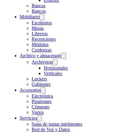
Exterior
Bancas
Bancos
Mobiliario
Escritorios
Mesas
Libreros
Recepciones
Módulos
Credenzas
Archivo y almacenaje
Archiveros
Horizontales
Verticales
Lockers
Gabinetes
Accesorios
Electrónica
Pizarrones
Cómputo
Varios
Servicios
Salas de juntas inteligentes
Red de Voz y Datos