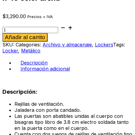
$
3,290.00
Precios + IVA
Locker
metálico
Alternative:
Añadir al carrito
4
puertas
SKU:
Categories:
Archivo y almacenaje
,
Lockers
Tags:
1.80
Locker
,
Metálico
x
38
Descripción
x
Información adicional
45
color
arena
cantidad
Descripción:
Rejillas de ventilación.
Jaladera con porta candado.
Las puertas son abatibles unidas al cuerpo con
bisagras tipo libro de 3.8 cm electro soldada tanto
en la puerta como en el cuerpo.
Cuenta con dos juegos de rejillas de ventilación tipo