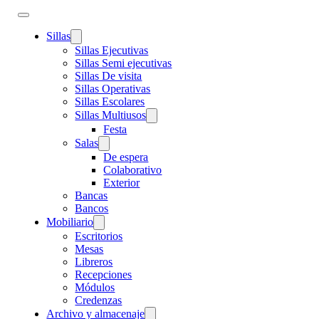
Sillas
Sillas Ejecutivas
Sillas Semi ejecutivas
Sillas De visita
Sillas Operativas
Sillas Escolares
Sillas Multiusos
Festa
Salas
De espera
Colaborativo
Exterior
Bancas
Bancos
Mobiliario
Escritorios
Mesas
Libreros
Recepciones
Módulos
Credenzas
Archivo y almacenaje