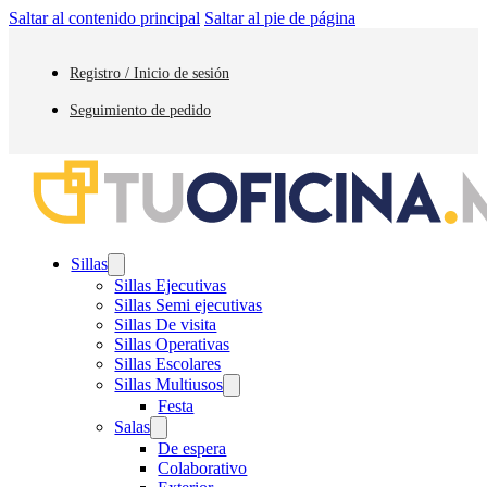
Saltar al contenido principal
Saltar al pie de página
Registro / Inicio de sesión
Seguimiento de pedido
Sillas
Sillas Ejecutivas
Sillas Semi ejecutivas
Sillas De visita
Sillas Operativas
Sillas Escolares
Sillas Multiusos
Festa
Salas
De espera
Colaborativo