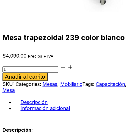
Mesa trapezoidal 239 color blanco
$
4,090.00
Precios + IVA
Mesa
trapezoidal
Alternative:
Añadir al carrito
239
color
SKU:
Categories:
Mesas
,
Mobiliario
Tags:
Capacitación
,
blanco
Mesa
cantidad
Descripción
Información adicional
Descripción: