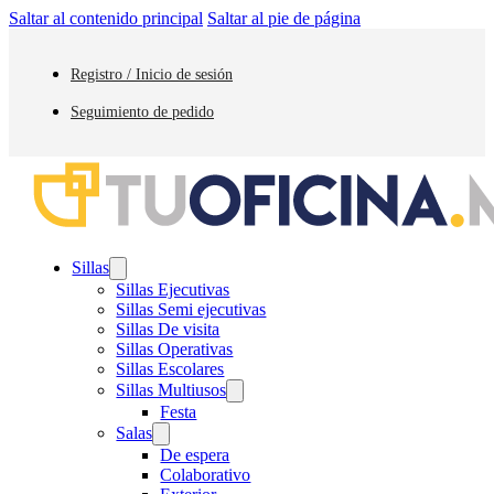
Saltar al contenido principal
Saltar al pie de página
Registro / Inicio de sesión
Seguimiento de pedido
Sillas
Sillas Ejecutivas
Sillas Semi ejecutivas
Sillas De visita
Sillas Operativas
Sillas Escolares
Sillas Multiusos
Festa
Salas
De espera
Colaborativo