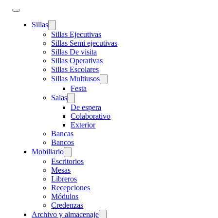
Sillas
Sillas Ejecutivas
Sillas Semi ejecutivas
Sillas De visita
Sillas Operativas
Sillas Escolares
Sillas Multiusos
Festa
Salas
De espera
Colaborativo
Exterior
Bancas
Bancos
Mobiliario
Escritorios
Mesas
Libreros
Recepciones
Módulos
Credenzas
Archivo y almacenaje