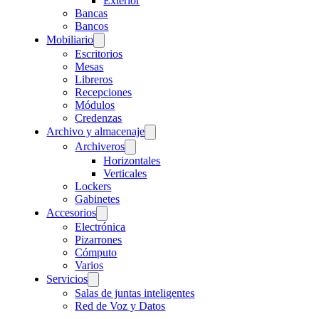
Exterior
Bancas
Bancos
Mobiliario
Escritorios
Mesas
Libreros
Recepciones
Módulos
Credenzas
Archivo y almacenaje
Archiveros
Horizontales
Verticales
Lockers
Gabinetes
Accesorios
Electrónica
Pizarrones
Cómputo
Varios
Servicios
Salas de juntas inteligentes
Red de Voz y Datos