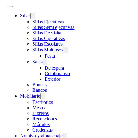
Sillas
Sillas Ejecutivas
Sillas Semi ejecutivas
Sillas De visita
Sillas Operativas
Sillas Escolares
Sillas Multiusos
Festa
Salas
De espera
Colaborativo
Exterior
Bancas
Bancos
Mobiliario
Escritorios
Mesas
Libreros
Recepciones
Módulos
Credenzas
Archivo y almacenaje