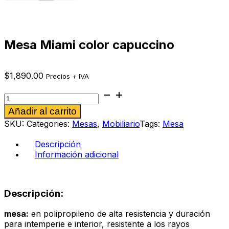
Mesa Miami color capuccino
$
1,890.00
Precios + IVA
Mesa
Miami
Alternative:
Añadir al carrito
color
capuccino
SKU:
Categories:
Mesas
,
Mobiliario
Tags:
Mesa
cantidad
Descripción
Información adicional
Descripción:
mesa:
en polipropileno de alta resistencia y duración
para intemperie e interior, resistente a los rayos