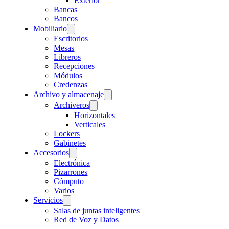
Exterior
Bancas
Bancos
Mobiliario
Escritorios
Mesas
Libreros
Recepciones
Módulos
Credenzas
Archivo y almacenaje
Archiveros
Horizontales
Verticales
Lockers
Gabinetes
Accesorios
Electrónica
Pizarrones
Cómputo
Varios
Servicios
Salas de juntas inteligentes
Red de Voz y Datos