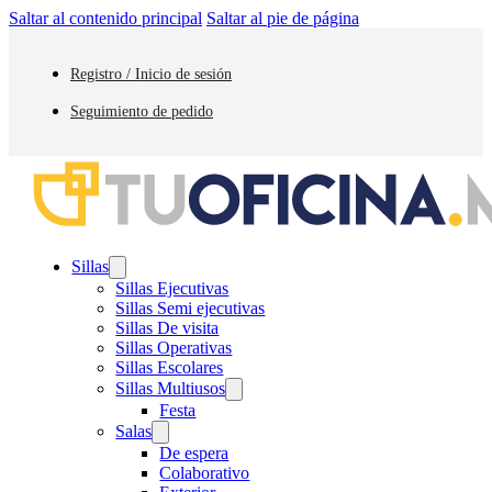
Saltar al contenido principal
Saltar al pie de página
Registro / Inicio de sesión
Seguimiento de pedido
Sillas
Sillas Ejecutivas
Sillas Semi ejecutivas
Sillas De visita
Sillas Operativas
Sillas Escolares
Sillas Multiusos
Festa
Salas
De espera
Colaborativo