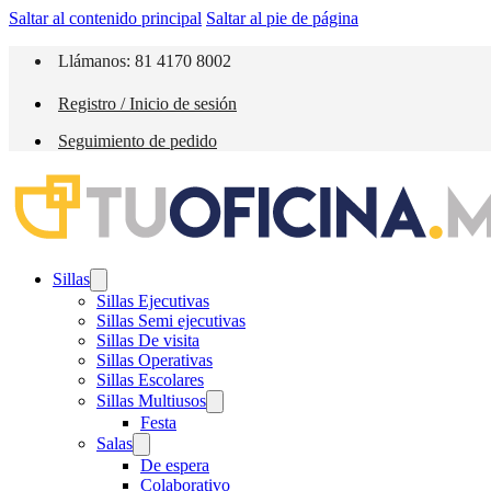
Saltar al contenido principal
Saltar al pie de página
Llámanos: 81 4170 8002
Registro / Inicio de sesión
Seguimiento de pedido
Sillas
Sillas Ejecutivas
Sillas Semi ejecutivas
Sillas De visita
Sillas Operativas
Sillas Escolares
Sillas Multiusos
Festa
Salas
De espera
Colaborativo