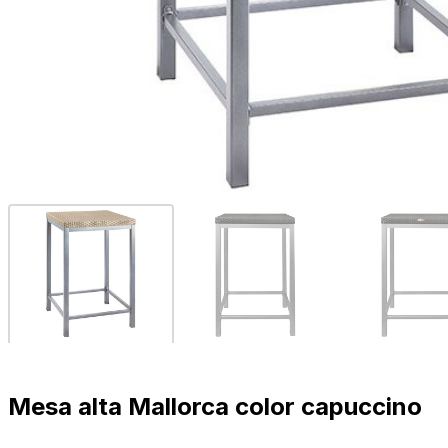
Mesa alta Mallorca color capuccino