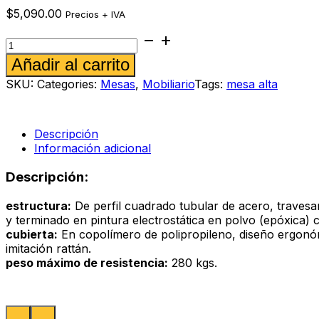
$
5,090.00
Precios + IVA
Mesa
alta
Alternative:
Añadir al carrito
Mallorca
color
SKU:
Categories:
Mesas
,
Mobiliario
Tags:
mesa alta
capuccino
cantidad
Descripción
Información adicional
Descripción:
estructura:
De perfil cuadrado tubular de acero, travesa
y terminado en pintura electrostática en polvo (epóxica) c
cubierta:
En copolímero de polipropileno, diseño ergonómic
imitación rattán.
peso máximo de resistencia:
280 kgs.