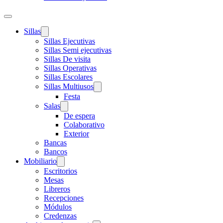
Sillas
Sillas Ejecutivas
Sillas Semi ejecutivas
Sillas De visita
Sillas Operativas
Sillas Escolares
Sillas Multiusos
Festa
Salas
De espera
Colaborativo
Exterior
Bancas
Bancos
Mobiliario
Escritorios
Mesas
Libreros
Recepciones
Módulos
Credenzas