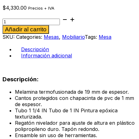
$
4,330.00
Precios + IVA
Mesa
702
Alternative:
Añadir al carrito
color
blanco
SKU:
Categories:
Mesas
,
Mobiliario
Tags:
Mesa
cantidad
Descripción
Información adicional
Descripción:
Melamina termofusionada de 19 mm de espesor.
Cantos protegidos con chapacinta de pvc de 1 mm
de espesor.
Tubo 1 1/4 IN Tubo de 1 IN Pintura epóxica
texturizada.
Regatón nivelador para ajuste de altura en plástico
polipropileno duro. Tapón redondo.
Ensamble sin uso de herramientas.