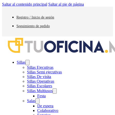
Saltar al contenido principal
Saltar al pie de página
Registro / Inicio de sesión
Seguimiento de pedido
Sillas
Sillas Ejecutivas
Sillas Semi ejecutivas
Sillas De visita
Sillas Operativas
Sillas Escolares
Sillas Multiusos
Festa
Salas
De espera
Colaborativo