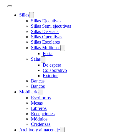
Sillas
Sillas Ejecutivas
Sillas Semi ejecutivas
Sillas De visita
Sillas Operativas
Sillas Escolares
Sillas Multiusos
Festa
Salas
De espera
Colaborativo
Exterior
Bancas
Bancos
Mobiliario
Escritorios
Mesas
Libreros
Recepciones
Módulos
Credenzas
Archivo y almacenaje