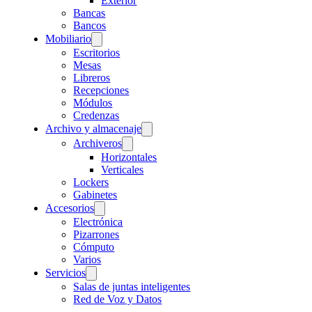
Exterior
Bancas
Bancos
Mobiliario
Escritorios
Mesas
Libreros
Recepciones
Módulos
Credenzas
Archivo y almacenaje
Archiveros
Horizontales
Verticales
Lockers
Gabinetes
Accesorios
Electrónica
Pizarrones
Cómputo
Varios
Servicios
Salas de juntas inteligentes
Red de Voz y Datos