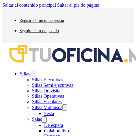
Saltar al contenido principal
Saltar al pie de página
Registro / Inicio de sesión
Seguimiento de pedido
Sillas
Sillas Ejecutivas
Sillas Semi ejecutivas
Sillas De visita
Sillas Operativas
Sillas Escolares
Sillas Multiusos
Festa
Salas
De espera
Colaborativo