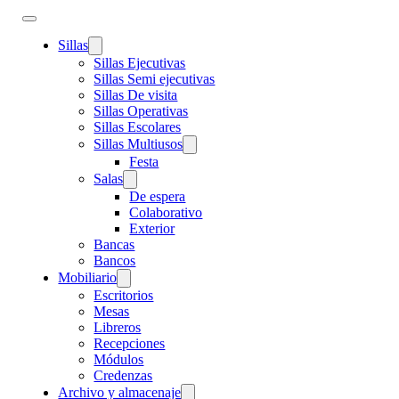
Sillas
Sillas Ejecutivas
Sillas Semi ejecutivas
Sillas De visita
Sillas Operativas
Sillas Escolares
Sillas Multiusos
Festa
Salas
De espera
Colaborativo
Exterior
Bancas
Bancos
Mobiliario
Escritorios
Mesas
Libreros
Recepciones
Módulos
Credenzas
Archivo y almacenaje