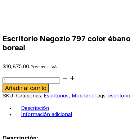
Escritorio Negozio 797 color ébano
boreal
$
10,875.00
Precios + IVA
Escritorio
Negozio
Alternative:
Añadir al carrito
797
color
SKU:
Categories:
Escritorios
,
Mobiliario
Tags:
escritorio
ébano
boreal
Descripción
cantidad
Información adicional
Descripción: