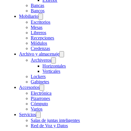
Exterior
Bancas
Bancos
Mobiliario
Escritorios
Mesas
Libreros
Recepciones
Módulos
Credenzas
Archivo y almacenaje
Archiveros
Horizontales
Verticales
Lockers
Gabinetes
Accesorios
Electrónica
Pizarrones
Cómputo
Varios
Servicios
Salas de juntas inteligentes
Red de Voz y Datos