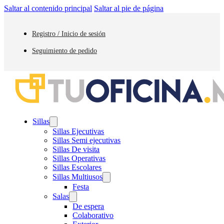
Saltar al contenido principal
Saltar al pie de página
Registro / Inicio de sesión
Seguimiento de pedido
Sillas
Sillas Ejecutivas
Sillas Semi ejecutivas
Sillas De visita
Sillas Operativas
Sillas Escolares
Sillas Multiusos
Festa
Salas
De espera
Colaborativo