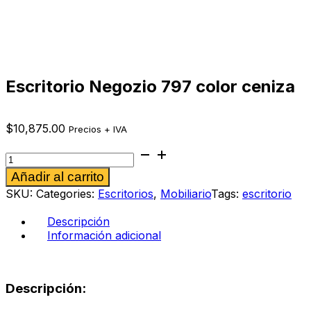
Escritorio Negozio 797 color ceniza
$
10,875.00
Precios + IVA
Escritorio
Negozio
Alternative:
Añadir al carrito
797
color
SKU:
Categories:
Escritorios
,
Mobiliario
Tags:
escritorio
ceniza
cantidad
Descripción
Información adicional
Descripción: