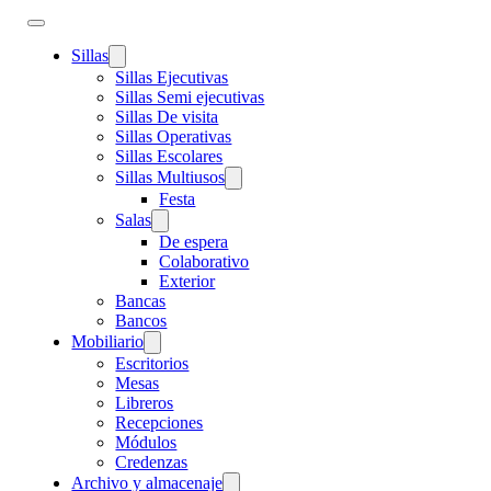
Sillas
Sillas Ejecutivas
Sillas Semi ejecutivas
Sillas De visita
Sillas Operativas
Sillas Escolares
Sillas Multiusos
Festa
Salas
De espera
Colaborativo
Exterior
Bancas
Bancos
Mobiliario
Escritorios
Mesas
Libreros
Recepciones
Módulos
Credenzas
Archivo y almacenaje