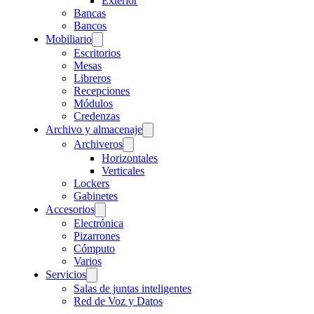
Exterior
Bancas
Bancos
Mobiliario
Escritorios
Mesas
Libreros
Recepciones
Módulos
Credenzas
Archivo y almacenaje
Archiveros
Horizontales
Verticales
Lockers
Gabinetes
Accesorios
Electrónica
Pizarrones
Cómputo
Varios
Servicios
Salas de juntas inteligentes
Red de Voz y Datos