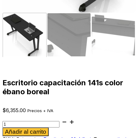
Escritorio capacitación 141s color
ébano boreal
$
6,355.00
Precios + IVA
Escritorio
capacitación
Alternative:
Añadir al carrito
141s
color