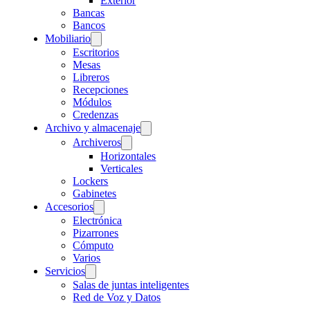
Exterior
Bancas
Bancos
Mobiliario
Escritorios
Mesas
Libreros
Recepciones
Módulos
Credenzas
Archivo y almacenaje
Archiveros
Horizontales
Verticales
Lockers
Gabinetes
Accesorios
Electrónica
Pizarrones
Cómputo
Varios
Servicios
Salas de juntas inteligentes
Red de Voz y Datos