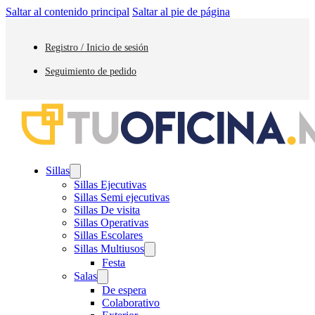
Saltar al contenido principal
Saltar al pie de página
Registro / Inicio de sesión
Seguimiento de pedido
Sillas
Sillas Ejecutivas
Sillas Semi ejecutivas
Sillas De visita
Sillas Operativas
Sillas Escolares
Sillas Multiusos
Festa
Salas
De espera
Colaborativo