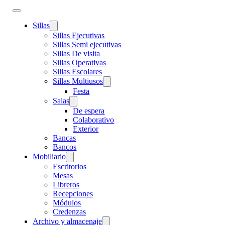
Sillas
Sillas Ejecutivas
Sillas Semi ejecutivas
Sillas De visita
Sillas Operativas
Sillas Escolares
Sillas Multiusos
Festa
Salas
De espera
Colaborativo
Exterior
Bancas
Bancos
Mobiliario
Escritorios
Mesas
Libreros
Recepciones
Módulos
Credenzas
Archivo y almacenaje