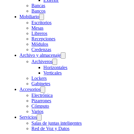
Exterior
Bancas
Bancos
Mobiliario
Escritorios
Mesas
Libreros
Recepciones
Módulos
Credenzas
Archivo y almacenaje
Archiveros
Horizontales
Verticales
Lockers
Gabinetes
Accesorios
Electrónica
Pizarrones
Cómputo
Varios
Servicios
Salas de juntas inteligentes
Red de Voz y Datos