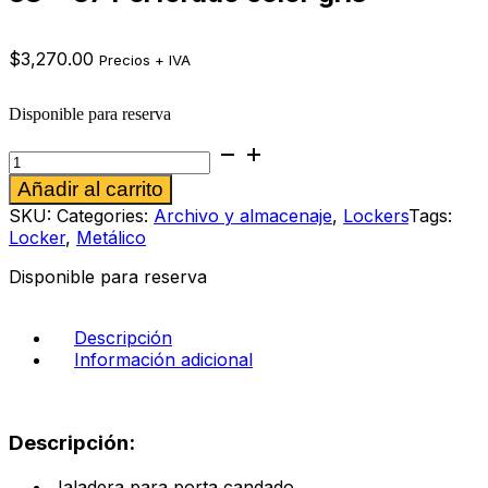
$
3,270.00
Precios + IVA
Disponible para reserva
Locker
metálico
Alternative:
Añadir al carrito
de
3
SKU:
Categories:
Archivo y almacenaje
,
Lockers
Tags:
Puertas
Locker
,
Metálico
1.80
x
Disponible para reserva
38
x
37
Descripción
Perforado
Información adicional
color
gris
cantidad
Descripción:
Jaladera para porta candado.