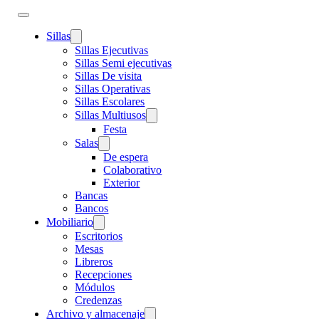
Sillas
Sillas Ejecutivas
Sillas Semi ejecutivas
Sillas De visita
Sillas Operativas
Sillas Escolares
Sillas Multiusos
Festa
Salas
De espera
Colaborativo
Exterior
Bancas
Bancos
Mobiliario
Escritorios
Mesas
Libreros
Recepciones
Módulos
Credenzas
Archivo y almacenaje