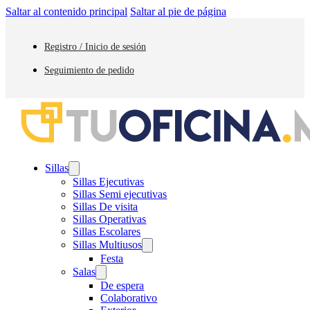
Saltar al contenido principal
Saltar al pie de página
Registro / Inicio de sesión
Seguimiento de pedido
Sillas
Sillas Ejecutivas
Sillas Semi ejecutivas
Sillas De visita
Sillas Operativas
Sillas Escolares
Sillas Multiusos
Festa
Salas
De espera
Colaborativo