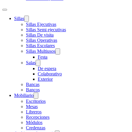
Sillas
Sillas Ejecutivas
Sillas Semi ejecutivas
Sillas De visita
Sillas Operativas
Sillas Escolares
Sillas Multiusos
Festa
Salas
De espera
Colaborativo
Exterior
Bancas
Bancos
Mobiliario
Escritorios
Mesas
Libreros
Recepciones
Módulos
Credenzas