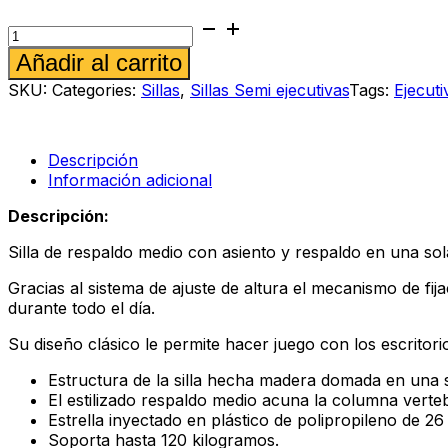
Silla
semi
Alternative:
Añadir al carrito
ejecutiva
Spazio
SKU:
Categories:
Sillas
,
Sillas Semi ejecutivas
Tags:
Ejecuti
Acero
cantidad
Descripción
Información adicional
Descripción:
Silla de respaldo medio con asiento y respaldo en una sol
Gracias al sistema de ajuste de altura el mecanismo de fi
durante todo el día.
Su diseño clásico le permite hacer juego con los escritori
Estructura de la silla hecha madera domada en una s
El estilizado respaldo medio acuna la columna verte
Estrella inyectado en plástico de polipropileno de 26
Soporta hasta 120 kilogramos.