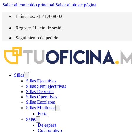
Saltar al contenido principal
Saltar al pie de página
Llámanos: 81 4170 8002
Registro / Inicio de sesión
Seguimiento de pedido
Sillas
Sillas Ejecutivas
Sillas Semi ejecutivas
Sillas De visita
Sillas Operativas
Sillas Escolares
Sillas Multiusos
Festa
Salas
De espera
Colaborativo