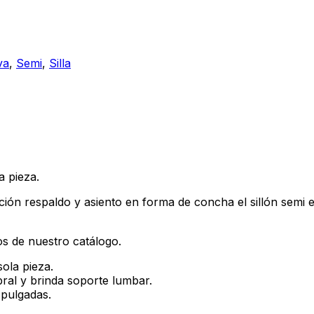
va
,
Semi
,
Silla
a pieza.
jación respaldo y asiento en forma de concha el sillón sem
os de nuestro catálogo.
ola pieza.
bral y brinda soporte lumbar.
 pulgadas.