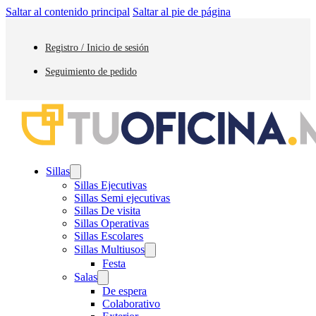
Saltar al contenido principal
Saltar al pie de página
Registro / Inicio de sesión
Seguimiento de pedido
Sillas
Sillas Ejecutivas
Sillas Semi ejecutivas
Sillas De visita
Sillas Operativas
Sillas Escolares
Sillas Multiusos
Festa
Salas
De espera
Colaborativo