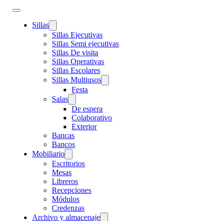
Sillas
Sillas Ejecutivas
Sillas Semi ejecutivas
Sillas De visita
Sillas Operativas
Sillas Escolares
Sillas Multiusos
Festa
Salas
De espera
Colaborativo
Exterior
Bancas
Bancos
Mobiliario
Escritorios
Mesas
Libreros
Recepciones
Módulos
Credenzas
Archivo y almacenaje