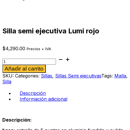
Silla semi ejecutiva Lumi rojo
$
4,290.00
Precios + IVA
Silla
semi
Alternative:
Añadir al carrito
ejecutiva
Lumi
SKU:
Categories:
Sillas
,
Sillas Semi ejecutivas
Tags:
Malla
,
rojo
Silla
cantidad
Descripción
Información adicional
Descripción: