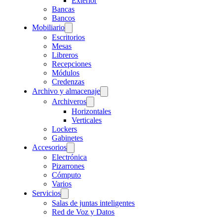
Exterior
Bancas
Bancos
Mobiliario
Escritorios
Mesas
Libreros
Recepciones
Módulos
Credenzas
Archivo y almacenaje
Archiveros
Horizontales
Verticales
Lockers
Gabinetes
Accesorios
Electrónica
Pizarrones
Cómputo
Varios
Servicios
Salas de juntas inteligentes
Red de Voz y Datos