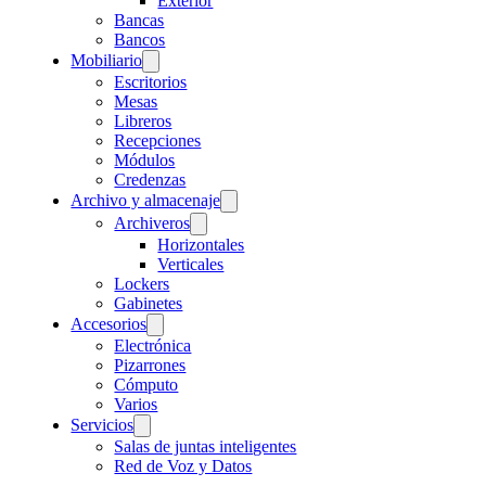
Exterior
Bancas
Bancos
Mobiliario
Escritorios
Mesas
Libreros
Recepciones
Módulos
Credenzas
Archivo y almacenaje
Archiveros
Horizontales
Verticales
Lockers
Gabinetes
Accesorios
Electrónica
Pizarrones
Cómputo
Varios
Servicios
Salas de juntas inteligentes
Red de Voz y Datos