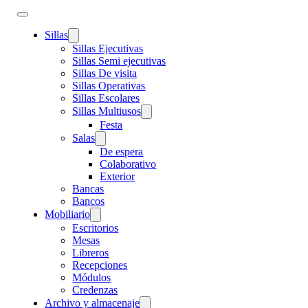
Sillas
Sillas Ejecutivas
Sillas Semi ejecutivas
Sillas De visita
Sillas Operativas
Sillas Escolares
Sillas Multiusos
Festa
Salas
De espera
Colaborativo
Exterior
Bancas
Bancos
Mobiliario
Escritorios
Mesas
Libreros
Recepciones
Módulos
Credenzas
Archivo y almacenaje