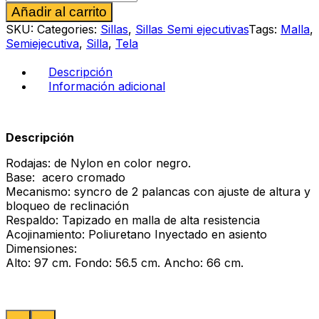
Alternative:
Añadir al carrito
ejecutiva
Fejo
SKU:
Categories:
Sillas
,
Sillas Semi ejecutivas
Tags:
Malla
,
cantidad
Semiejecutiva
,
Silla
,
Tela
Descripción
Información adicional
Descripción
Rodajas: de Nylon en color negro.
Base: acero cromado
Mecanismo: syncro de 2 palancas con ajuste de altura y
bloqueo de reclinación
Respaldo: Tapizado en malla de alta resistencia
Acojinamiento: Poliuretano Inyectado en asiento
Dimensiones:
Alto: 97 cm. Fondo: 56.5 cm. Ancho: 66 cm.