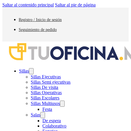
Saltar al contenido principal
Saltar al pie de página
Registro / Inicio de sesión
Seguimiento de pedido
Sillas
Sillas Ejecutivas
Sillas Semi ejecutivas
Sillas De visita
Sillas Operativas
Sillas Escolares
Sillas Multiusos
Festa
Salas
De espera
Colaborativo