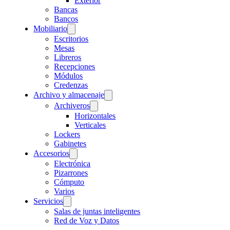
Exterior
Bancas
Bancos
Mobiliario
Escritorios
Mesas
Libreros
Recepciones
Módulos
Credenzas
Archivo y almacenaje
Archiveros
Horizontales
Verticales
Lockers
Gabinetes
Accesorios
Electrónica
Pizarrones
Cómputo
Varios
Servicios
Salas de juntas inteligentes
Red de Voz y Datos