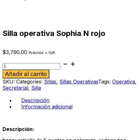
Silla operativa Sophia N rojo
$
3,790.00
Precios + IVA
Silla
operativa
Alternative:
Añadir al carrito
Sophia
N
SKU:
Categories:
Sillas
,
Sillas Operativas
Tags:
Operativa
,
rojo
Secretarial
,
Silla
cantidad
Descripción
Información adicional
Descripción: