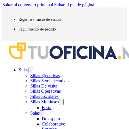
Saltar al contenido principal
Saltar al pie de página
Registro / Inicio de sesión
Seguimiento de pedido
Sillas
Sillas Ejecutivas
Sillas Semi ejecutivas
Sillas De visita
Sillas Operativas
Sillas Escolares
Sillas Multiusos
Festa
Salas
De espera
Colaborativo