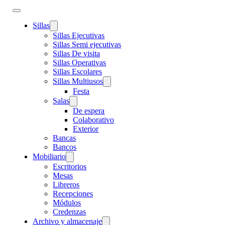
Sillas
Sillas Ejecutivas
Sillas Semi ejecutivas
Sillas De visita
Sillas Operativas
Sillas Escolares
Sillas Multiusos
Festa
Salas
De espera
Colaborativo
Exterior
Bancas
Bancos
Mobiliario
Escritorios
Mesas
Libreros
Recepciones
Módulos
Credenzas
Archivo y almacenaje