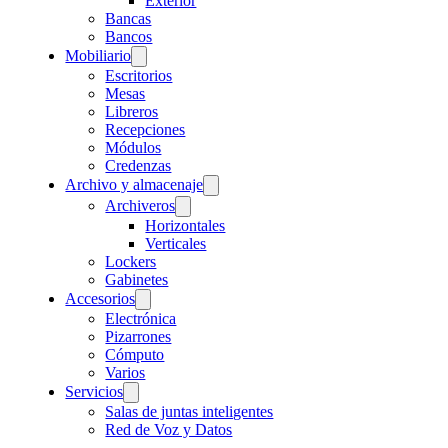
Exterior
Bancas
Bancos
Mobiliario
Escritorios
Mesas
Libreros
Recepciones
Módulos
Credenzas
Archivo y almacenaje
Archiveros
Horizontales
Verticales
Lockers
Gabinetes
Accesorios
Electrónica
Pizarrones
Cómputo
Varios
Servicios
Salas de juntas inteligentes
Red de Voz y Datos