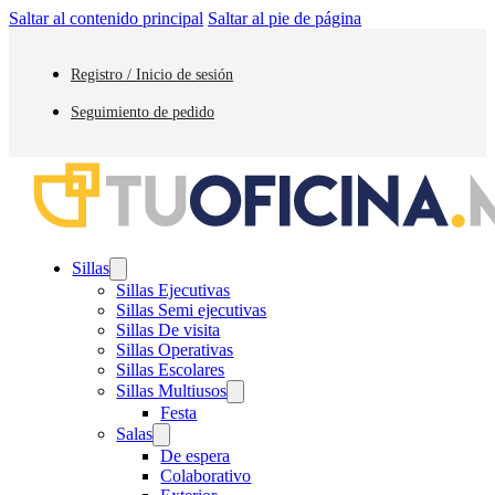
Saltar al contenido principal
Saltar al pie de página
Registro / Inicio de sesión
Seguimiento de pedido
Sillas
Sillas Ejecutivas
Sillas Semi ejecutivas
Sillas De visita
Sillas Operativas
Sillas Escolares
Sillas Multiusos
Festa
Salas
De espera
Colaborativo