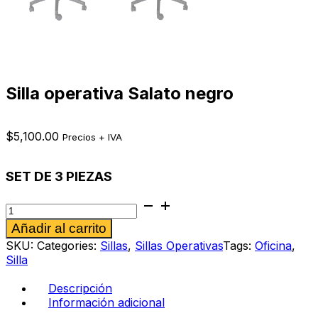
Silla operativa Salato negro
$
5,100.00
Precios + IVA
SET DE 3 PIEZAS
Silla
operativa
Alternative:
Añadir al carrito
Salato
negro
SKU:
Categories:
Sillas
,
Sillas Operativas
Tags:
Oficina
,
cantidad
Silla
Descripción
Información adicional