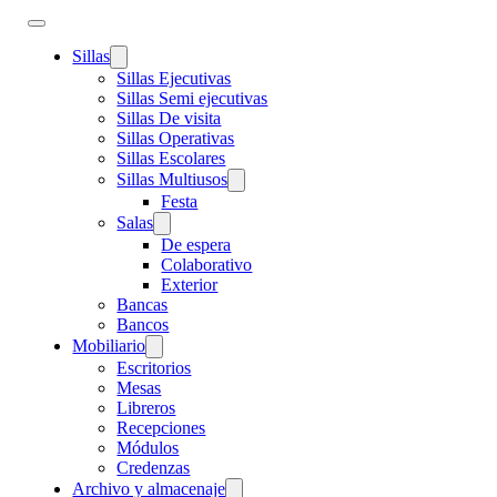
Sillas
Sillas Ejecutivas
Sillas Semi ejecutivas
Sillas De visita
Sillas Operativas
Sillas Escolares
Sillas Multiusos
Festa
Salas
De espera
Colaborativo
Exterior
Bancas
Bancos
Mobiliario
Escritorios
Mesas
Libreros
Recepciones
Módulos
Credenzas
Archivo y almacenaje