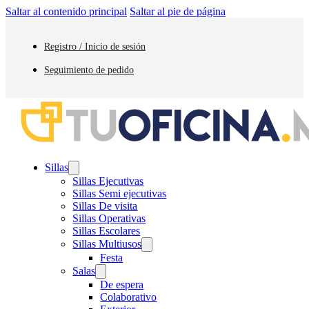
Saltar al contenido principal
Saltar al pie de página
Registro / Inicio de sesión
Seguimiento de pedido
Sillas
Sillas Ejecutivas
Sillas Semi ejecutivas
Sillas De visita
Sillas Operativas
Sillas Escolares
Sillas Multiusos
Festa
Salas
De espera
Colaborativo