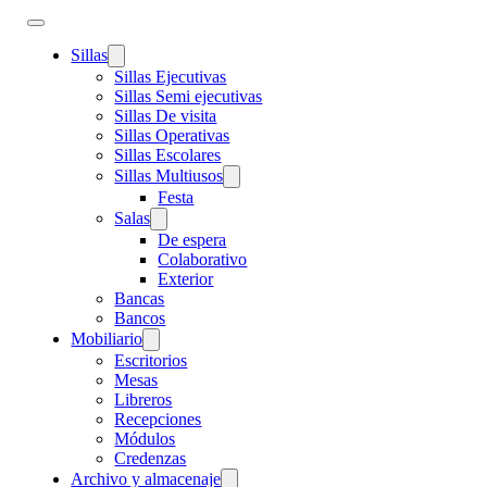
Sillas
Sillas Ejecutivas
Sillas Semi ejecutivas
Sillas De visita
Sillas Operativas
Sillas Escolares
Sillas Multiusos
Festa
Salas
De espera
Colaborativo
Exterior
Bancas
Bancos
Mobiliario
Escritorios
Mesas
Libreros
Recepciones
Módulos
Credenzas
Archivo y almacenaje