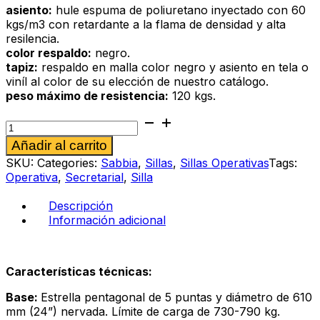
asiento:
hule espuma de poliuretano inyectado con 60
kgs/m3 con retardante a la flama de densidad y alta
resilencia.
color respaldo:
negro.
tapiz:
respaldo en malla color negro y asiento en tela o
viníl al color de su elección de nuestro catálogo.
peso máximo de resistencia:
120 kgs.
Silla
operativa
Alternative:
Añadir al carrito
Sabbia
285
SKU:
Categories:
Sabbia
,
Sillas
,
Sillas Operativas
Tags:
al
Operativa
,
Secretarial
,
Silla
cobalto
cantidad
Descripción
Información adicional
Características técnicas:
Base:
Estrella pentagonal de 5 puntas y diámetro de 610
mm (24”) nervada. Límite de carga de 730-790 kg.