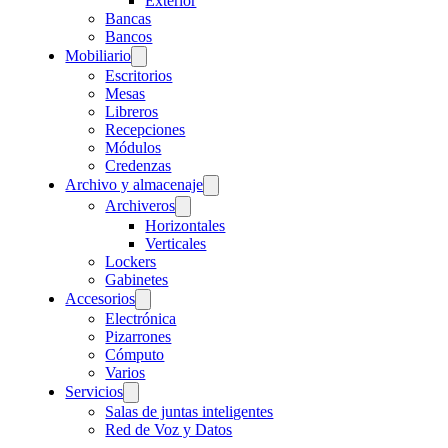
Exterior
Bancas
Bancos
Mobiliario
Escritorios
Mesas
Libreros
Recepciones
Módulos
Credenzas
Archivo y almacenaje
Archiveros
Horizontales
Verticales
Lockers
Gabinetes
Accesorios
Electrónica
Pizarrones
Cómputo
Varios
Servicios
Salas de juntas inteligentes
Red de Voz y Datos