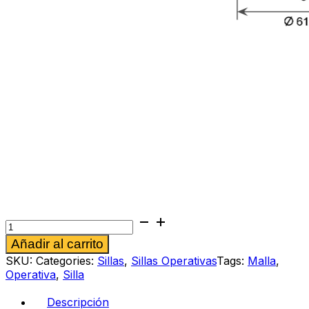
Silla
operativa
Alternative:
Añadir al carrito
Rennatha
verde
SKU:
Categories:
Sillas
,
Sillas Operativas
Tags:
Malla
,
cantidad
Operativa
,
Silla
Descripción