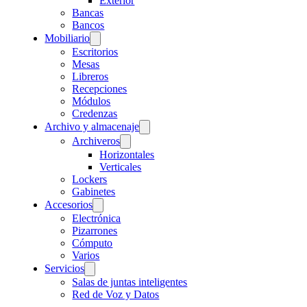
Exterior
Bancas
Bancos
Mobiliario
Escritorios
Mesas
Libreros
Recepciones
Módulos
Credenzas
Archivo y almacenaje
Archiveros
Horizontales
Verticales
Lockers
Gabinetes
Accesorios
Electrónica
Pizarrones
Cómputo
Varios
Servicios
Salas de juntas inteligentes
Red de Voz y Datos