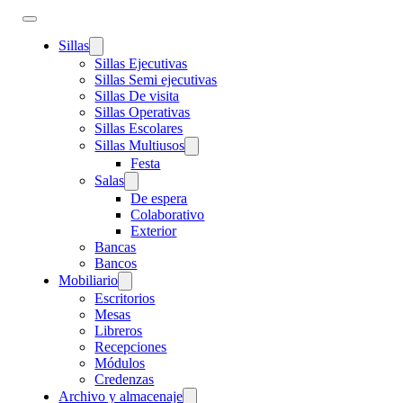
Sillas
Sillas Ejecutivas
Sillas Semi ejecutivas
Sillas De visita
Sillas Operativas
Sillas Escolares
Sillas Multiusos
Festa
Salas
De espera
Colaborativo
Exterior
Bancas
Bancos
Mobiliario
Escritorios
Mesas
Libreros
Recepciones
Módulos
Credenzas
Archivo y almacenaje