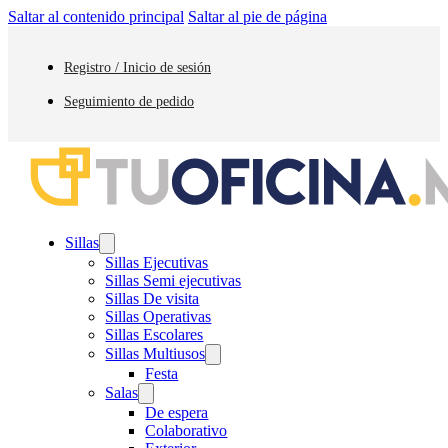
Saltar al contenido principal
Saltar al pie de página
Registro / Inicio de sesión
Seguimiento de pedido
Sillas
Sillas Ejecutivas
Sillas Semi ejecutivas
Sillas De visita
Sillas Operativas
Sillas Escolares
Sillas Multiusos
Festa
Salas
De espera
Colaborativo