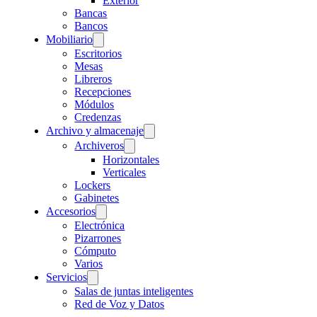
Exterior
Bancas
Bancos
Mobiliario
Escritorios
Mesas
Libreros
Recepciones
Módulos
Credenzas
Archivo y almacenaje
Archiveros
Horizontales
Verticales
Lockers
Gabinetes
Accesorios
Electrónica
Pizarrones
Cómputo
Varios
Servicios
Salas de juntas inteligentes
Red de Voz y Datos