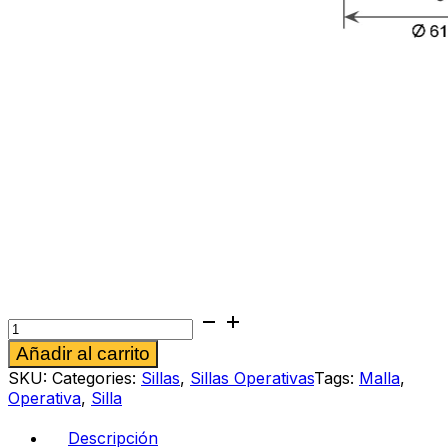
Silla
operativa
Alternative:
Añadir al carrito
Rennatha
perla
SKU:
Categories:
Sillas
,
Sillas Operativas
Tags:
Malla
,
cantidad
Operativa
,
Silla
Descripción