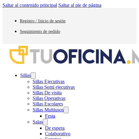
Saltar al contenido principal
Saltar al pie de página
Registro / Inicio de sesión
Seguimiento de pedido
Sillas
Sillas Ejecutivas
Sillas Semi ejecutivas
Sillas De visita
Sillas Operativas
Sillas Escolares
Sillas Multiusos
Festa
Salas
De espera
Colaborativo