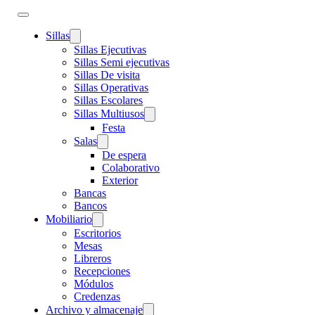
Sillas
Sillas Ejecutivas
Sillas Semi ejecutivas
Sillas De visita
Sillas Operativas
Sillas Escolares
Sillas Multiusos
Festa
Salas
De espera
Colaborativo
Exterior
Bancas
Bancos
Mobiliario
Escritorios
Mesas
Libreros
Recepciones
Módulos
Credenzas
Archivo y almacenaje