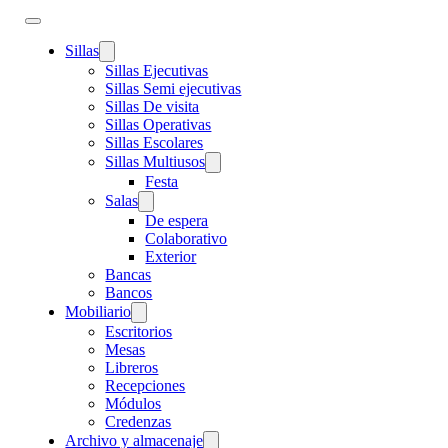
Sillas
Sillas Ejecutivas
Sillas Semi ejecutivas
Sillas De visita
Sillas Operativas
Sillas Escolares
Sillas Multiusos
Festa
Salas
De espera
Colaborativo
Exterior
Bancas
Bancos
Mobiliario
Escritorios
Mesas
Libreros
Recepciones
Módulos
Credenzas
Archivo y almacenaje