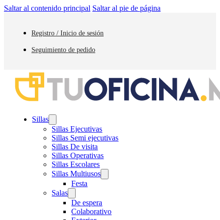
Saltar al contenido principal
Saltar al pie de página
Registro / Inicio de sesión
Seguimiento de pedido
Sillas
Sillas Ejecutivas
Sillas Semi ejecutivas
Sillas De visita
Sillas Operativas
Sillas Escolares
Sillas Multiusos
Festa
Salas
De espera
Colaborativo