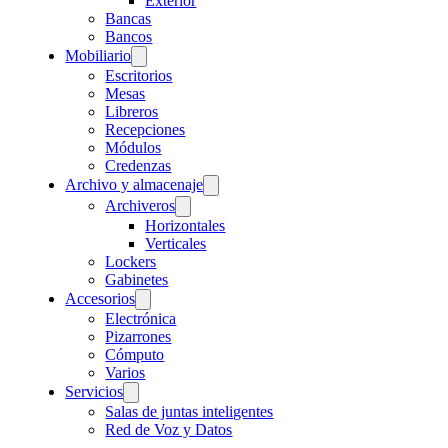
Exterior
Bancas
Bancos
Mobiliario
Escritorios
Mesas
Libreros
Recepciones
Módulos
Credenzas
Archivo y almacenaje
Archiveros
Horizontales
Verticales
Lockers
Gabinetes
Accesorios
Electrónica
Pizarrones
Cómputo
Varios
Servicios
Salas de juntas inteligentes
Red de Voz y Datos