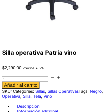
Silla operativa Patria vino
$
2,290.00
Precios + IVA
Silla
operativa
Alternative:
Añadir al carrito
Patria
vino
SKU:
Categories:
Sillas
,
Sillas Operativas
Tags:
Negro
,
cantidad
Operativa
,
Silla
,
Tela
,
Vino
Descripción
Información adicional