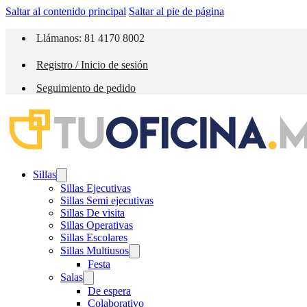
Saltar al contenido principal
Saltar al pie de página
Llámanos: 81 4170 8002
Registro / Inicio de sesión
Seguimiento de pedido
Sillas
Sillas Ejecutivas
Sillas Semi ejecutivas
Sillas De visita
Sillas Operativas
Sillas Escolares
Sillas Multiusos
Festa
Salas
De espera
Colaborativo