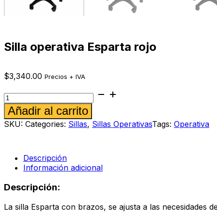
Silla operativa Esparta rojo
$
3,340.00
Precios + IVA
Silla
operativa
Alternative:
Añadir al carrito
Esparta
rojo
SKU:
Categories:
Sillas
,
Sillas Operativas
Tags:
Operativa
cantidad
Descripción
Información adicional
Descripción:
La silla Esparta con brazos, se ajusta a las necesidades 