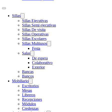
Sillas
Sillas Ejecutivas
Sillas Semi ejecutivas
Sillas De visita
Sillas Operativas
Sillas Escolares
Sillas Multiusos
Festa
Salas
De espera
Colaborativo
Exterior
Bancas
Bancos
Mobiliario
Escritorios
Mesas
Libreros
Recepciones
Módulos
Credenzas