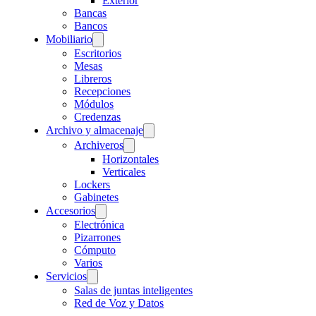
Exterior
Bancas
Bancos
Mobiliario
Escritorios
Mesas
Libreros
Recepciones
Módulos
Credenzas
Archivo y almacenaje
Archiveros
Horizontales
Verticales
Lockers
Gabinetes
Accesorios
Electrónica
Pizarrones
Cómputo
Varios
Servicios
Salas de juntas inteligentes
Red de Voz y Datos