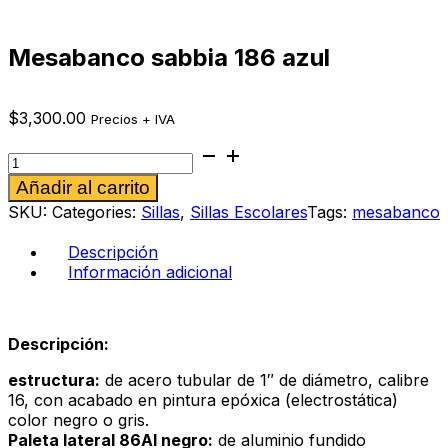
Mesabanco sabbia 186 azul
$
3,300.00
Precios + IVA
Mesabanco
sabbia
Alternative:
Añadir al carrito
186
azul
SKU:
Categories:
Sillas
,
Sillas Escolares
Tags:
mesabanco
cantidad
Descripción
Información adicional
Descripción:
estructura:
de acero tubular de 1″ de diámetro, calibre
16, con acabado en pintura epóxica (electrostática)
color negro o gris.
Paleta lateral 86Al negro:
de aluminio fundido