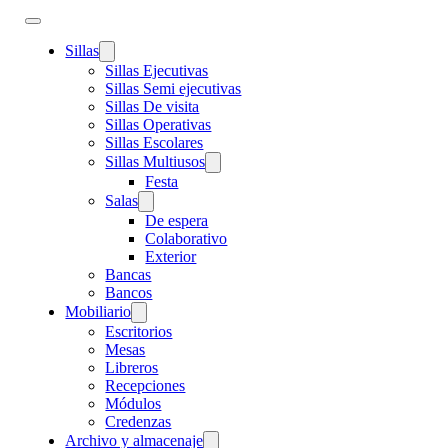
Sillas
Sillas Ejecutivas
Sillas Semi ejecutivas
Sillas De visita
Sillas Operativas
Sillas Escolares
Sillas Multiusos
Festa
Salas
De espera
Colaborativo
Exterior
Bancas
Bancos
Mobiliario
Escritorios
Mesas
Libreros
Recepciones
Módulos
Credenzas
Archivo y almacenaje