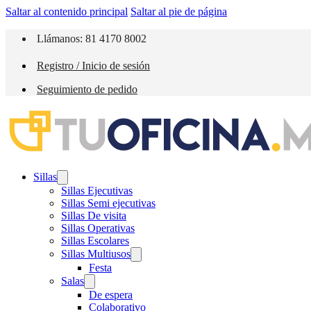
Saltar al contenido principal
Saltar al pie de página
Llámanos: 81 4170 8002
Registro / Inicio de sesión
Seguimiento de pedido
Sillas
Sillas Ejecutivas
Sillas Semi ejecutivas
Sillas De visita
Sillas Operativas
Sillas Escolares
Sillas Multiusos
Festa
Salas
De espera
Colaborativo