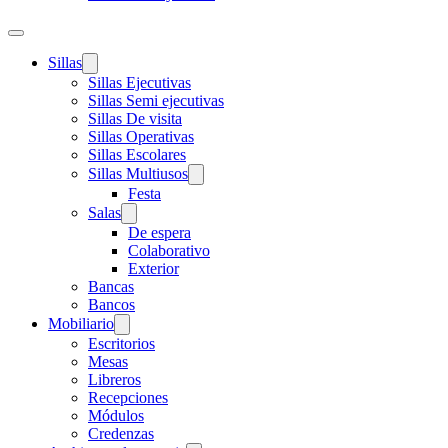
Sillas
Sillas Ejecutivas
Sillas Semi ejecutivas
Sillas De visita
Sillas Operativas
Sillas Escolares
Sillas Multiusos
Festa
Salas
De espera
Colaborativo
Exterior
Bancas
Bancos
Mobiliario
Escritorios
Mesas
Libreros
Recepciones
Módulos
Credenzas