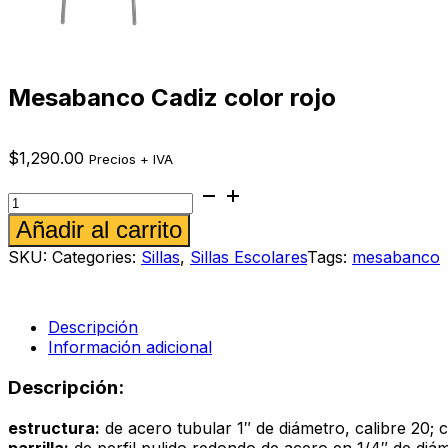
Mesabanco Cadiz color rojo
$
1,290.00
Precios + IVA
Mesabanco
Cadiz
Alternative:
Añadir al carrito
color
rojo
SKU:
Categories:
Sillas
,
Sillas Escolares
Tags:
mesabanco
cantidad
Descripción
Información adicional
Descripción:
estructura:
de acero tubular 1″ de diámetro, calibre 20; 
parrilla:
de perfil pulido redondo de acero en 1/4″ de diám