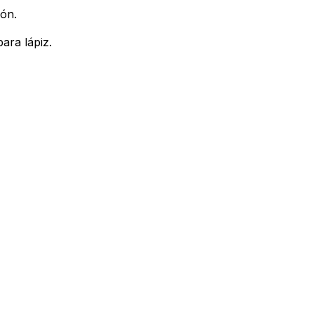
ión.
ara lápiz.