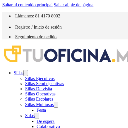
Saltar al contenido principal
Saltar al pie de página
Llámanos: 81 4170 8002
Registro / Inicio de sesión
Seguimiento de pedido
Sillas
Sillas Ejecutivas
Sillas Semi ejecutivas
Sillas De visita
Sillas Operativas
Sillas Escolares
Sillas Multiusos
Festa
Salas
De espera
Colaborativo