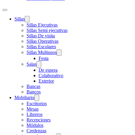
Sillas
Sillas Ejecutivas
Sillas Semi ejecutivas
Sillas De visita
Sillas Operativas
Sillas Escolares
Sillas Multiusos
Festa
Salas
De espera
Colaborativo
Exterior
Bancas
Bancos
Mobiliario
Escritorios
Mesas
Libreros
Recepciones
Módulos
Credenzas