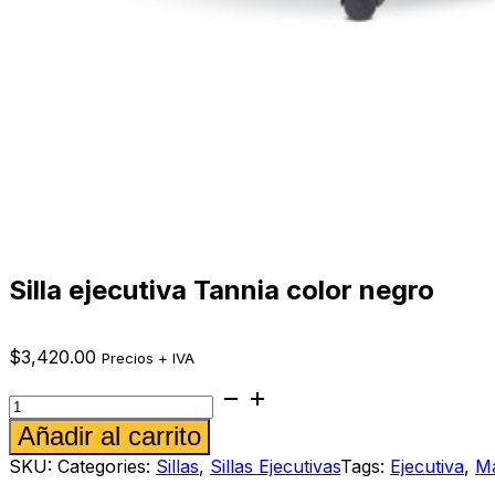
Silla ejecutiva Tannia color negro
$
3,420.00
Precios + IVA
Silla
ejecutiva
Alternative:
Añadir al carrito
Tannia
color
SKU:
Categories:
Sillas
,
Sillas Ejecutivas
Tags:
Ejecutiva
,
Ma
negro
cantidad