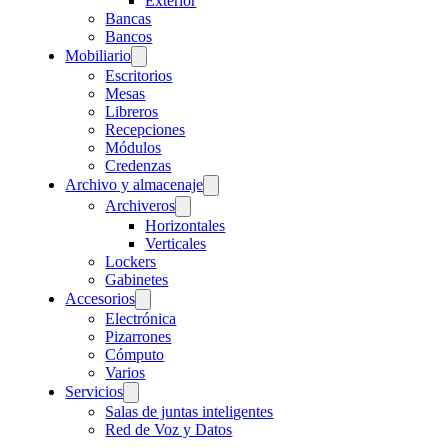
Exterior
Bancas
Bancos
Mobiliario
Escritorios
Mesas
Libreros
Recepciones
Módulos
Credenzas
Archivo y almacenaje
Archiveros
Horizontales
Verticales
Lockers
Gabinetes
Accesorios
Electrónica
Pizarrones
Cómputo
Varios
Servicios
Salas de juntas inteligentes
Red de Voz y Datos