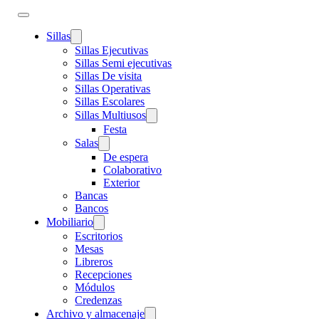
Sillas
Sillas Ejecutivas
Sillas Semi ejecutivas
Sillas De visita
Sillas Operativas
Sillas Escolares
Sillas Multiusos
Festa
Salas
De espera
Colaborativo
Exterior
Bancas
Bancos
Mobiliario
Escritorios
Mesas
Libreros
Recepciones
Módulos
Credenzas
Archivo y almacenaje