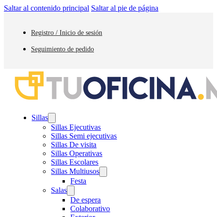
Saltar al contenido principal
Saltar al pie de página
Registro / Inicio de sesión
Seguimiento de pedido
Sillas
Sillas Ejecutivas
Sillas Semi ejecutivas
Sillas De visita
Sillas Operativas
Sillas Escolares
Sillas Multiusos
Festa
Salas
De espera
Colaborativo