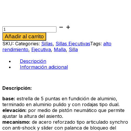
Silla
ejecutiva
Alternative:
Añadir al carrito
Daniela
B
SKU:
Categories:
Sillas
,
Sillas Ejecutivas
Tags:
alto
rojo
rendimiento
,
Ejecutiva
,
Malla
,
Silla
cantidad
Descripción
Información adicional
Descripción:
base:
estrella de 5 puntas en fundición de aluminio,
terminado en aluminio pulido y con rodajas tipo dual.
elevación:
por medio de pistón neumático que permite
ajustar la altura del asiento.
mecanismo:
de acero reforzado tipo articulado synchro
con anti-shock y slider con palanca de bloqueo del