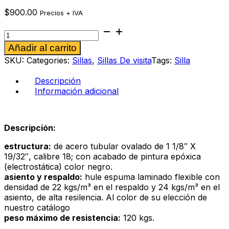
$
900.00
Precios + IVA
Silla
de
Alternative:
Añadir al carrito
visita
Vetrina
SKU:
Categories:
Sillas
,
Sillas De visita
Tags:
Silla
sin
brazos
Descripción
en
Información adicional
tela
color
oxford
cantidad
Descripción:
estructura:
de acero tubular ovalado de 1 1/8″ X
19/32″, calibre 18; con acabado de pintura epóxica
(electrostática) color negro.
asiento y respaldo:
hule espuma laminado flexible con
densidad de 22 kgs/m³ en el respaldo y 24 kgs/m³ en el
asiento, de alta resilencia. Al color de su elección de
nuestro catálogo
peso máximo de resistencia:
120 kgs.