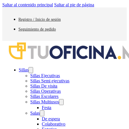
Saltar al contenido principal
Saltar al pie de página
Registro / Inicio de sesión
Seguimiento de pedido
Sillas
Sillas Ejecutivas
Sillas Semi ejecutivas
Sillas De visita
Sillas Operativas
Sillas Escolares
Sillas Multiusos
Festa
Salas
De espera
Colaborativo