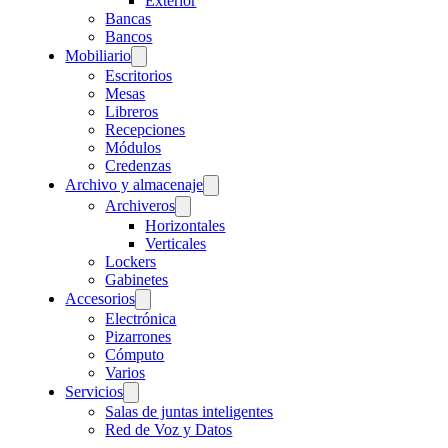
Exterior
Bancas
Bancos
Mobiliario
Escritorios
Mesas
Libreros
Recepciones
Módulos
Credenzas
Archivo y almacenaje
Archiveros
Horizontales
Verticales
Lockers
Gabinetes
Accesorios
Electrónica
Pizarrones
Cómputo
Varios
Servicios
Salas de juntas inteligentes
Red de Voz y Datos