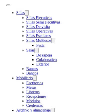
Sillas
Sillas Ejecutivas
Sillas Semi ejecutivas
Sillas De visita
Sillas Operativas
Sillas Escolares
Sillas Multiusos
Festa
Salas
De espera
Colaborativo
Exterior
Bancas
Bancos
Mobiliario
Escritorios
Mesas
Libreros
Recepciones
Módulos
Credenzas
Archivo y almacenaje