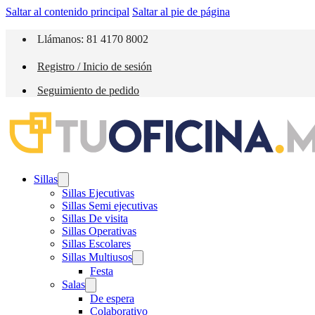
Saltar al contenido principal
Saltar al pie de página
Llámanos: 81 4170 8002
Registro / Inicio de sesión
Seguimiento de pedido
Sillas
Sillas Ejecutivas
Sillas Semi ejecutivas
Sillas De visita
Sillas Operativas
Sillas Escolares
Sillas Multiusos
Festa
Salas
De espera
Colaborativo