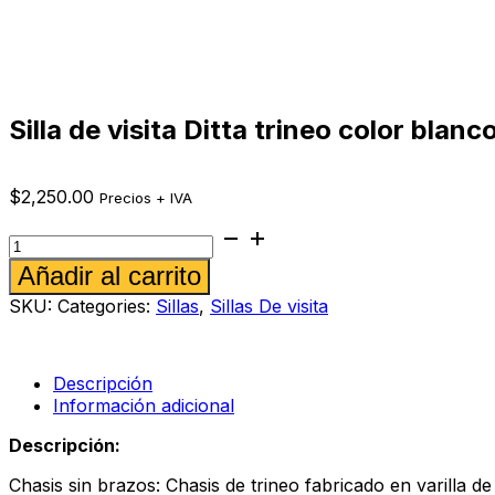
Silla de visita Ditta trineo color blanc
$
2,250.00
Precios + IVA
Silla
de
Alternative:
Añadir al carrito
visita
Ditta
SKU:
Categories:
Sillas
,
Sillas De visita
trineo
color
blanco
cantidad
Descripción
Información adicional
Descripción:
Chasis sin brazos: Chasis de trineo fabricado en varilla de