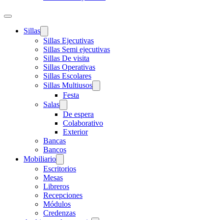
Sillas
Sillas Ejecutivas
Sillas Semi ejecutivas
Sillas De visita
Sillas Operativas
Sillas Escolares
Sillas Multiusos
Festa
Salas
De espera
Colaborativo
Exterior
Bancas
Bancos
Mobiliario
Escritorios
Mesas
Libreros
Recepciones
Módulos
Credenzas