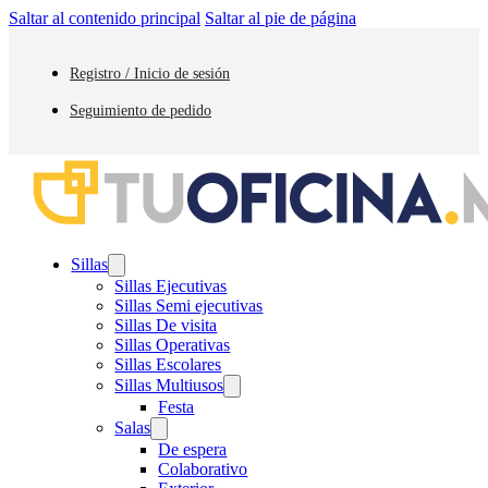
Saltar al contenido principal
Saltar al pie de página
Registro / Inicio de sesión
Seguimiento de pedido
Sillas
Sillas Ejecutivas
Sillas Semi ejecutivas
Sillas De visita
Sillas Operativas
Sillas Escolares
Sillas Multiusos
Festa
Salas
De espera
Colaborativo