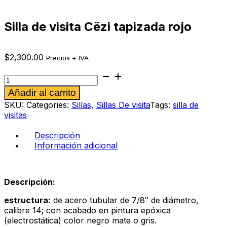
Silla de visita Cëzi tapizada rojo
$
2,300.00
Precios + IVA
Silla
de
Alternative:
Añadir al carrito
visita
Cëzi
SKU:
Categories:
Sillas
,
Sillas De visita
Tags:
silla de
tapizada
visitas
rojo
cantidad
Descripción
Información adicional
Descripción:
estructura:
de acero tubular de 7/8″ de diámetro,
calibre 14; con acabado en pintura epóxica
(electrostática) color negro mate o gris.