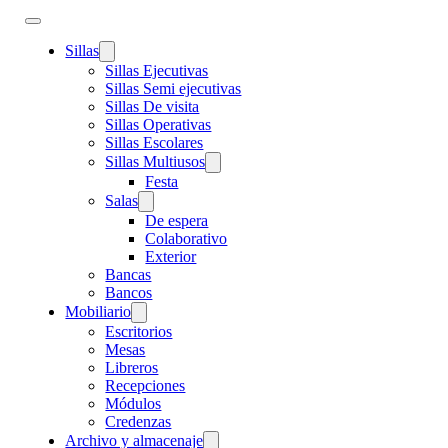
Sillas
Sillas Ejecutivas
Sillas Semi ejecutivas
Sillas De visita
Sillas Operativas
Sillas Escolares
Sillas Multiusos
Festa
Salas
De espera
Colaborativo
Exterior
Bancas
Bancos
Mobiliario
Escritorios
Mesas
Libreros
Recepciones
Módulos
Credenzas
Archivo y almacenaje