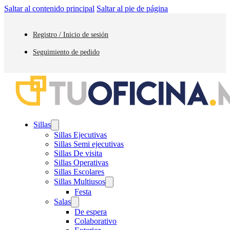
Saltar al contenido principal
Saltar al pie de página
Registro / Inicio de sesión
Seguimiento de pedido
Sillas
Sillas Ejecutivas
Sillas Semi ejecutivas
Sillas De visita
Sillas Operativas
Sillas Escolares
Sillas Multiusos
Festa
Salas
De espera
Colaborativo