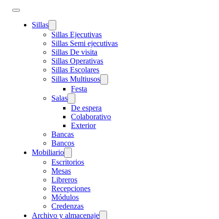
Sillas
Sillas Ejecutivas
Sillas Semi ejecutivas
Sillas De visita
Sillas Operativas
Sillas Escolares
Sillas Multiusos
Festa
Salas
De espera
Colaborativo
Exterior
Bancas
Bancos
Mobiliario
Escritorios
Mesas
Libreros
Recepciones
Módulos
Credenzas
Archivo y almacenaje