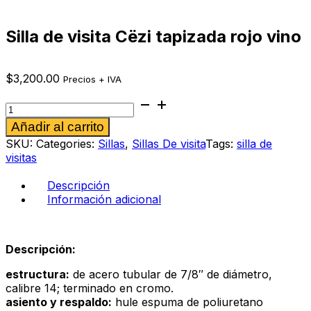
Silla de visita Cëzi tapizada rojo vino
$
3,200.00
Precios + IVA
Silla
de
Alternative:
Añadir al carrito
visita
Cëzi
SKU:
Categories:
Sillas
,
Sillas De visita
Tags:
silla de
tapizada
visitas
rojo
vino
Descripción
cantidad
Información adicional
Descripción:
estructura:
de acero tubular de 7/8″ de diámetro,
calibre 14; terminado en cromo.
asiento y respaldo:
hule espuma de poliuretano