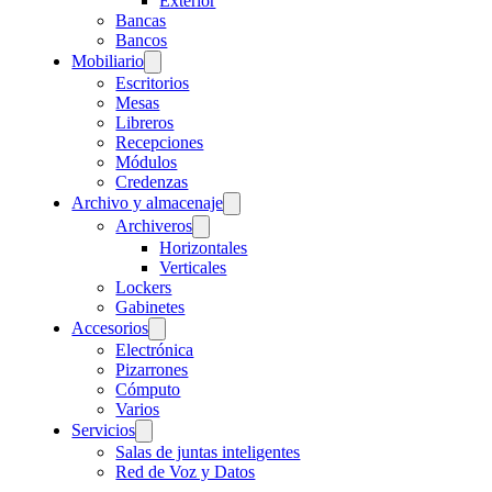
Exterior
Bancas
Bancos
Mobiliario
Escritorios
Mesas
Libreros
Recepciones
Módulos
Credenzas
Archivo y almacenaje
Archiveros
Horizontales
Verticales
Lockers
Gabinetes
Accesorios
Electrónica
Pizarrones
Cómputo
Varios
Servicios
Salas de juntas inteligentes
Red de Voz y Datos