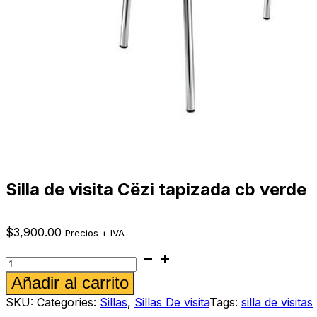
Silla de visita Cëzi tapizada cb verde
$
3,900.00
Precios + IVA
Silla
de
Alternative:
Añadir al carrito
visita
Cëzi
SKU:
Categories:
Sillas
,
Sillas De visita
Tags:
silla de visitas
tapizada