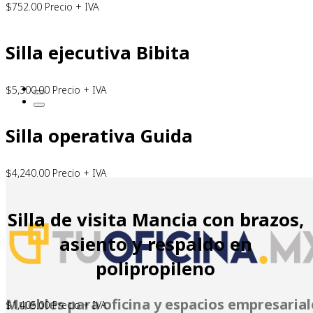
$
752.00
Precio + IVA
Silla ejecutiva Bibita
$
5,300.00
Precio + IVA
Silla operativa Guida
$
4,240.00
Precio + IVA
Silla de visita Mancia con brazos,
asiento y respaldo en
polipropileno
Muebles para oficina y espacios empresarial
$
1,405.00
Precio + IVA