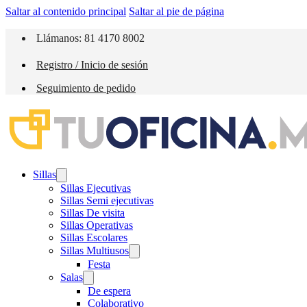
Saltar al contenido principal
Saltar al pie de página
Llámanos: 81 4170 8002
Registro / Inicio de sesión
Seguimiento de pedido
Sillas
Sillas Ejecutivas
Sillas Semi ejecutivas
Sillas De visita
Sillas Operativas
Sillas Escolares
Sillas Multiusos
Festa
Salas
De espera
Colaborativo