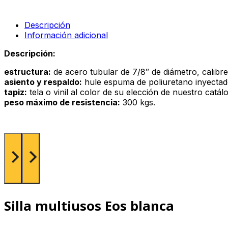
cb
verde
cantidad
Descripción
Información adicional
Descripción:
estructura:
de acero tubular de 7/8″ de diámetro, calibr
asiento y respaldo:
hule espuma de poliuretano inyectado 
tapiz:
tela o vinil al color de su elección de nuestro catá
peso máximo de resistencia:
300 kgs.
Silla multiusos Eos blanca