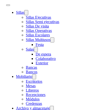
Sillas
Sillas Ejecutivas
Sillas Semi ejecutivas
Sillas De visita
Sillas Operativas
Sillas Escolares
Sillas Multiusos
Festa
Salas
De espera
Colaborativo
Exterior
Bancas
Bancos
Mobiliario
Escritorios
Mesas
Libreros
Recepciones
Módulos
Credenzas
Archivo y almacenaje