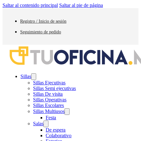
Saltar al contenido principal
Saltar al pie de página
Registro / Inicio de sesión
Seguimiento de pedido
Sillas
Sillas Ejecutivas
Sillas Semi ejecutivas
Sillas De visita
Sillas Operativas
Sillas Escolares
Sillas Multiusos
Festa
Salas
De espera
Colaborativo