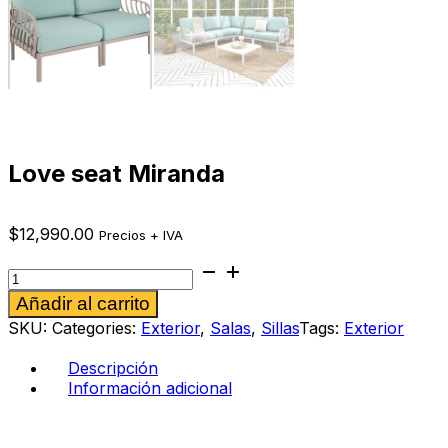
Love seat Miranda
$
12,990.00
Precios + IVA
Love
seat
Alternative:
Añadir al carrito
Miranda
cantidad
SKU:
Categories:
Exterior
,
Salas
,
Sillas
Tags:
Exterior
Descripción
Información adicional