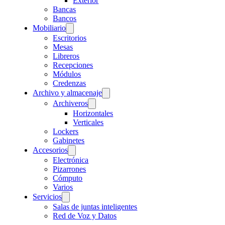
Exterior
Bancas
Bancos
Mobiliario
Escritorios
Mesas
Libreros
Recepciones
Módulos
Credenzas
Archivo y almacenaje
Archiveros
Horizontales
Verticales
Lockers
Gabinetes
Accesorios
Electrónica
Pizarrones
Cómputo
Varios
Servicios
Salas de juntas inteligentes
Red de Voz y Datos